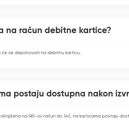
ta na račun debitne kartice?
oji će se deponovati na debitnu karticu.
ama postaju dostupna nakon izv
roknjižena na NIS-ov račun do 14č, na karticama postaju do