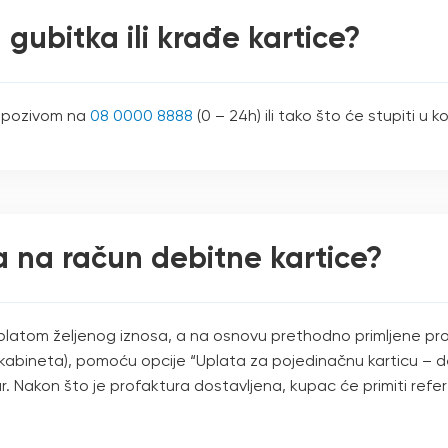
 gubitka ili krađe kartice?
ti pozivom na
08 0000 8888
(0 – 24h) ili tako što će stupiti u
a na račun debitne kartice?
uplatom željenog iznosa, a na osnovu prethodno primljene pr
abineta), pomoću opcije “Uplata za pojedinačnu karticu – debi
ar. Nakon što je profaktura dostavljena, kupac će primiti refere