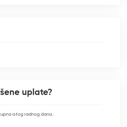
ršene uplate?
stupna istog radnog dana.