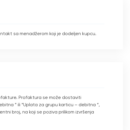
 kontakt sa menadžerom koji je dodeljen kupcu.
ofakture. Profaktura se može dostaviti
tna ” ili “Uplata za grupu karticu – debitna “,
ntni broj, na koji se poziva prilikom izvršenja