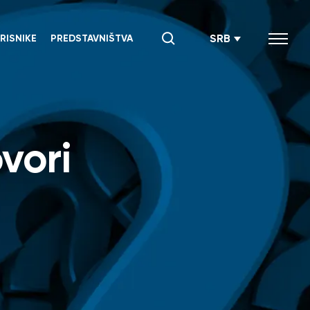
SRB
RISNIKE
PREDSTAVNIŠTVA
ENG
СРБ
vori