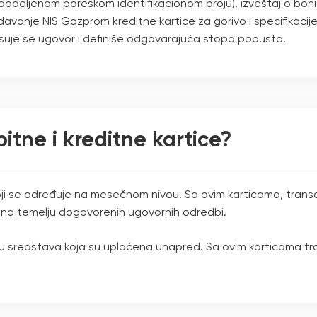
dodeljenom poreskom identifikacionom broju), izveštaj o bon
davanje NIS Gazprom kreditne kartice za gorivo i specifikacije
suje se ugovor i definiše odgovarajuća stopa popusta.
itne i kreditne kartice?
koji se određuje na mesečnom nivou. Sa ovim karticama, transa
ju na temelju dogovorenih ugovornih odredbi.
 sredstava koja su uplaćena unapred. Sa ovim karticama trans