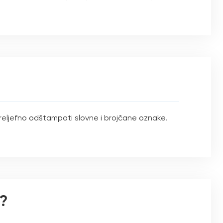
u reljefno odštampati slovne i brojčane oznake.
a?