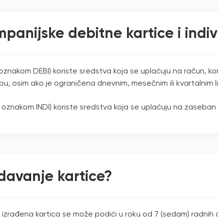
mpanijske debitne kartice i indi
 oznakom DEBI) koriste sredstva koja se uplaćuju na račun, ko
u, osim ako je ograničena dnevnim, mesečnim ili kvartalnim l
om oznakom INDI) koriste sredstva koja se uplaćuju na zaseban
davanje kartice?
izrađena kartica se može podići u roku od 7 (sedam) radnih