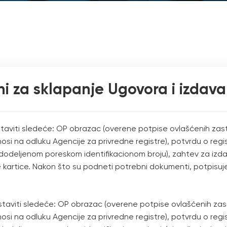
i za sklapanje Ugovora i izdava
taviti sledeće: OP obrazac (overene potpise ovlašćenih zastup
nosi na odluku Agencije za privredne registre), potvrdu o regi
 dodeljenom poreskom identifikacionom broju), zahtev za izda
e kartice. Nakon što su podneti potrebni dokumenti, potpisu
staviti sledeće: OP obrazac (overene potpise ovlašćenih zastu
nosi na odluku Agencije za privredne registre), potvrdu o regi