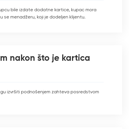
upcu bile izdate dodatne kartice, kupac mora
u se menadžeru, koji je dodeljen klijentu.
om nakon što je kartica
e mogu izvršiti podnošenjem zahteva posredstvom