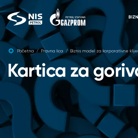
Skip
to
content
BIZ
Početna
/
Pravna lica
/
Biznis model za korporativne klij
Kartica za goriv