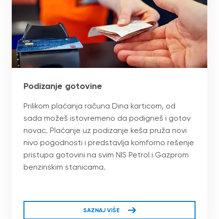
Podizanje gotovine
Prilikom plaćanja računa Dina karticom, od
sada možeš istovremeno da podignеš i gotov
novac. Plaćanje uz podizanje keša pruža novi
nivo pogodnosti i predstavlja komforno rešenje
pristupa gotovini na svim NIS Petrol i Gazprom
benzinskim stanicama.
SAZNAJ VIŠE