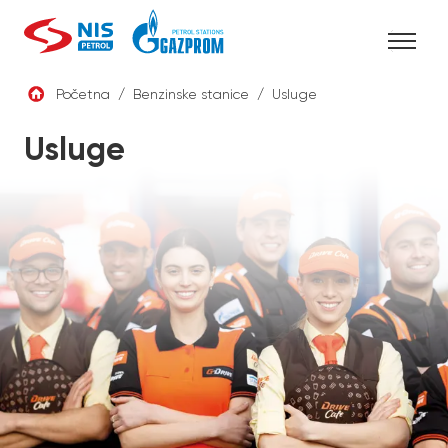
Skip
to
content
Početna
/
Benzinske stanice
/
Usluge
SRB
Usluge