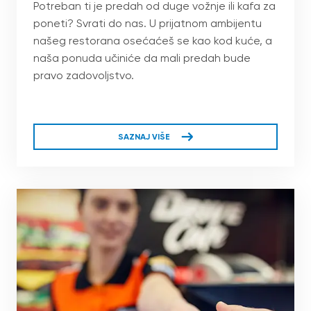
Potreban ti je predah od duge vožnje ili kafa za
poneti? Svrati do nas. U prijatnom ambijentu
našeg restorana osećaćeš se kao kod kuće, a
naša ponuda učiniće da mali predah bude
pravo zadovoljstvo.
SAZNAJ VIŠE