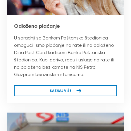
Оdloženo plaćanje
U saradnji sa Bankom Poštanska štedionica
omogućili smo plaćanje na rate ili na odloženo
Dina Post Card karticom Banke Poštanska
štedionica. Kupi gorivo, robu i usluge na rate ili
na odloženo bez kamate na NIS Petrol i
Gazprom benzinskim stanicama.
SAZNAJ VIŠE