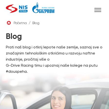
Skip
to
content
Početna
/
Blog
SRB
Blog
Prati naš blog i otkrij lepote naše zemlje, saznaj sve o
značajnim tehnološkim otkrićima u razvoju naftne
industrije, pročitaj više o
G-Drive Racing timu i upoznaj naše kolege na putu
#douspeha.