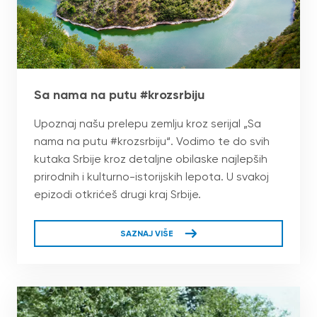
Sa nama na putu #krozsrbiju
Upoznaj našu prelepu zemlju kroz serijal „Sa
nama na putu #krozsrbiju“. Vodimo te do svih
kutaka Srbije kroz detaljne obilaske najlepših
prirodnih i kulturno-istorijskih lepota. U svakoj
epizodi otkrićeš drugi kraj Srbije.
SAZNAJ VIŠE