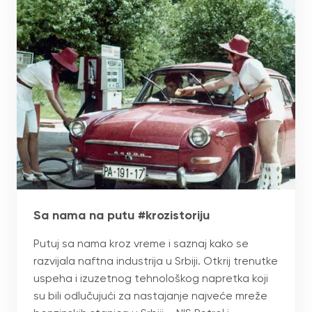
Sa nama na putu #krozistoriju
Putuj sa nama kroz vreme i saznaj kako se
razvijala naftna industrija u Srbiji. Otkrij trenutke
uspeha i izuzetnog tehnološkog napretka koji
su bili odlučujući za nastajanje najveće mreže