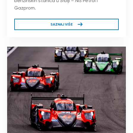
benzinskih stanica u Srbiji – NIS Petrol i
Gazprom.
SAZNAJ VIŠE