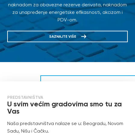
naknadom za obavezne rezerve derivata, naknadom
za unapređenje energetske efikasnosti, akcizom i
PDV-om.
SAZNAJTE VIŠE
PREDSTAVNIŠTVA
U svim većim gradovima smo tu za
Vas
Naša predstavništva nalaze se u: Beogradu, Novom
Sadu, Nišu i Čačku.