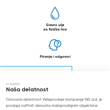
Gasno ulje
za fizička lica
Pitanja i odgovori
O NAMA
Naša delatnost
Osnovna delatnost Veleprodaje kompanije NIS a.d. je
prodaja naftnih derivata maloprodajnim objektima