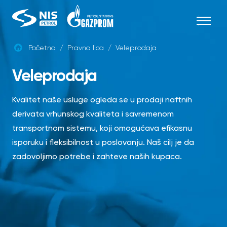
Skip
to
content
Početna
/
Pravna lica
/
Veleprodaja
SRB
Veleprodaja
Kvalitet naše usluge ogleda se u prodaji naftnih
derivata vrhunskog kvaliteta i savremenom
transportnom sistemu, koji omogućava efikasnu
isporuku i fleksibilnost u poslovanju. Naš cilj je da
zadovoljimo potrebe i zahteve naših kupaca.