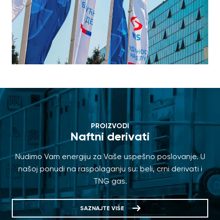
PROIZVODI
Naftni derivati
Nudimo Vam energiju za Vaše uspešno poslovanje. U
našoj ponudi na raspolaganju su: beli, crni derivati i
TNG gas.
SAZNAJTE VIŠE