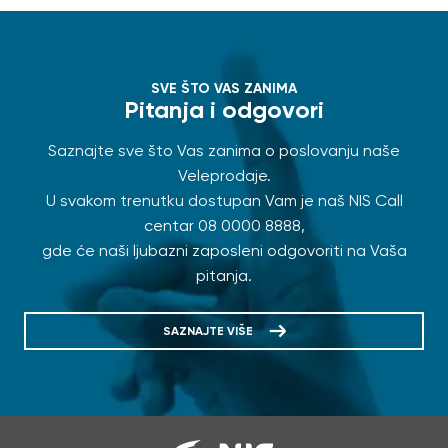
SVE ŠTO VAS ZANIMA
Pitanja i odgovori
Saznajte sve što Vas zanima o poslovanju naše
Veleprodaje.
U svakom trenutku dostupan Vam je naš NIS Call
centar
08 0000 8888
,
gde će naši ljubazni zaposleni odgovoriti na Vaša
pitanja.
SAZNAJTE VIŠE