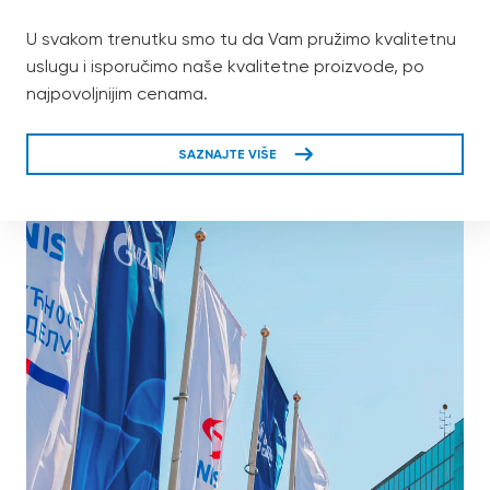
U svakom trenutku smo tu da Vam pružimo kvalitetnu
uslugu i isporučimo naše kvalitetne proizvode, po
najpovoljnijim cenama.
SAZNAJTE VIŠE