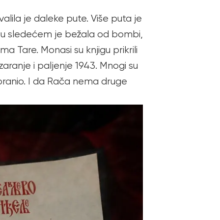
lila je daleke pute. Više puta je
 a u sledećem je bežala od bombi,
a Tare. Monasi su knjigu prikrili
aranje i paljenje 1943. Mnogi su
I odbranio. I da Rača nema druge