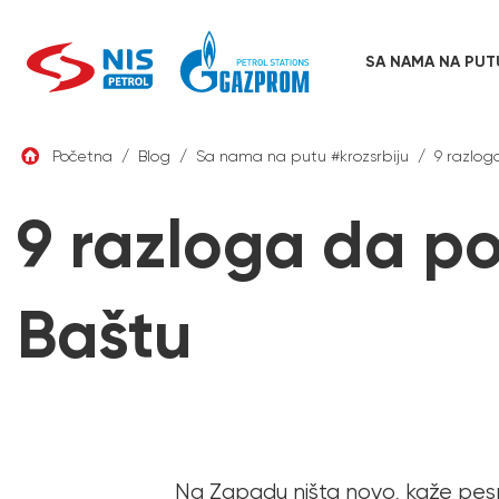
SA NAMA NA PUT
Skip
to
content
Početna
/
Blog
/
Sa nama na putu #krozsrbiju
/
9 razlog
9 razloga da po
Baštu
Na Zapadu ništa novo, kaže pesm