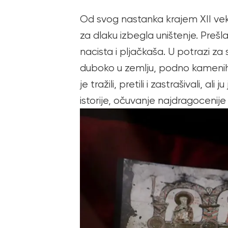
Od svog nastanka krajem XII veka
za dlaku izbegla uništenje. Preš
nacista i pljačkaša. U potrazi za
duboko u zemlju, podno kamenih p
je tražili, pretili i zastrašivali,
istorije, očuvanje najdragocenije