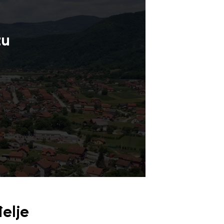
tu
đelje