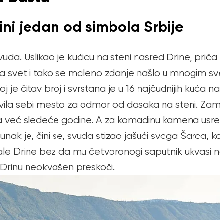
rini jedan od simbola Srbije
a. Uslikao je kućicu na steni nasred Drine, priča 
obišla svet i tako se maleno zdanje našlo u mnogim 
 je čitav broj i svrstana je u 16 najčudnijih kuća na 
vila sebi mesto za odmor od dasaka na steni. Za
a već sledeće godine. A za komadinu kamena usred 
unak je, čini se, svuda stizao jašući svoga Šarca, k
e Drine bez da mu četvoronogi saputnik ukvasi nog
i Drinu neokvašen preskoči.