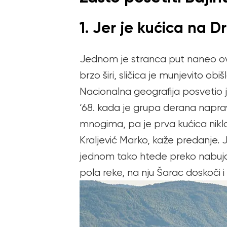
1. Jer je kućica na D
Jednom je stranca put naneo ovud
brzo širi, sličica je munjevito 
Nacionalna geografija posvetio joj
‘68. kada je grupa derana napra
mnogima, pa je prva kućica nikl
Kraljević Marko, kaže predanje. J
jednom tako htede preko nabujal
pola reke, na nju Šarac doskoči 