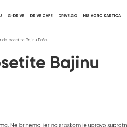
U
G-DRIVE
DRIVE CAFE
DRIVE.GO
NIS AGRO KARTICA
a da posetite Bajinu Baštu
setite Bajinu
a. Ne brinemo, jer na srpskom je upravo suprotno,