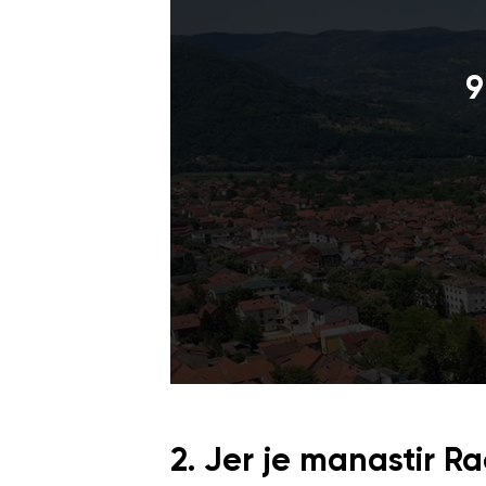
9
2. Jer je manastir R