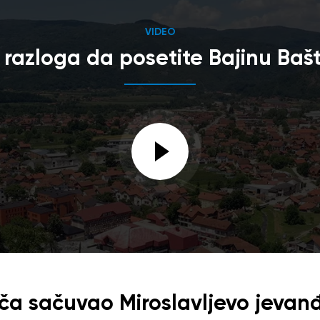
VIDEO
 razloga da posetite Bajinu Baš
ača sačuvao Miroslavljevo jevan