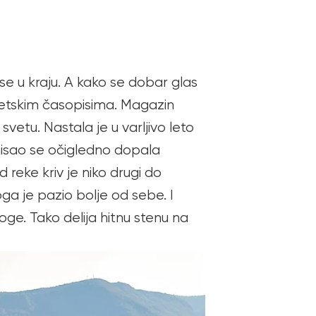
se u kraju. A kako se dobar glas
svetskim časopisima. Magazin
svetu. Nastala je u varljivo leto
misao se očigledno dopala
reke kriv je niko drugi do
oga je pazio bolje od sebe. I
e. Tako delija hitnu stenu na