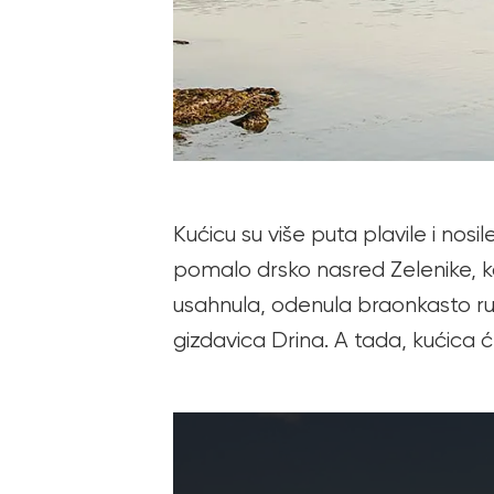
Kućicu su više puta plavile i nosi
pomalo drsko nasred Zelenike, k
usahnula, odenula braonkasto ruho
gizdavica Drina. A tada, kućica 