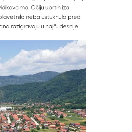
ikovcima. Očiju uprtih iza
e plavetnilo neba ustuknulo pred
o razigravaju u najčudesnije