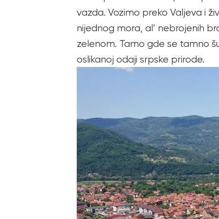
vazda. Vozimo preko Valjeva i ž
nijednog mora, al’ nebrojenih brd
zelenom. Tamo gde se tamno šum
oslikanoj odaji srpske prirode.