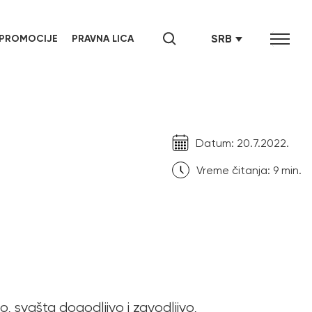
SRB
PROMOCIJE
PRAVNA LICA
ENG
СРБ
Datum: 20.7.2022.
Vreme čitanja:
9
min.
 svašta dogodljivo i zavodljivo,