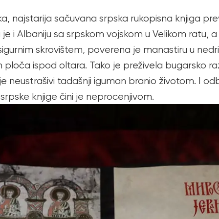
, najstarija sačuvana srpska rukopisna knjiga preva
la je i Albaniju sa srpskom vojskom u Velikom ratu,
 sigurnim skrovištem, poverena je manastiru u nedrim
loča ispod oltara. Tako je preživela bugarsko raz
 ali ju je neustrašivi tadašnji iguman branio životom. 
 srpske knjige čini je neprocenjivom.