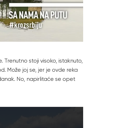
. Trenutno stoji visoko, istaknuto,
 Može joj se, jer je ovde reka
 danak. No, napirlitaće se opet