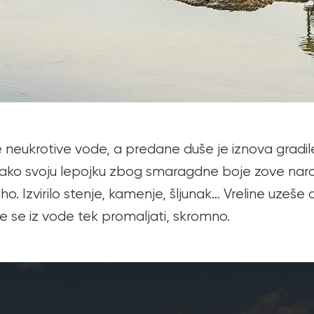
le neukrotive vode, a predane duše je iznova gradile
ako svoju lepojku zbog smaragdne boje zove narod.
. Izvirilo stenje, kamenje, šljunak… Vreline uzeše
će se iz vode tek promaljati, skromno.