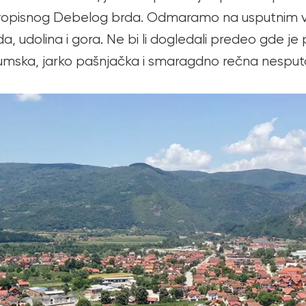
ivopisnog Debelog brda. Odmaramo na usputnim vid
a, udolina i gora. Ne bi li dogledali predeo gde j
ska, jarko pašnjačka i smaragdno rečna nesputan