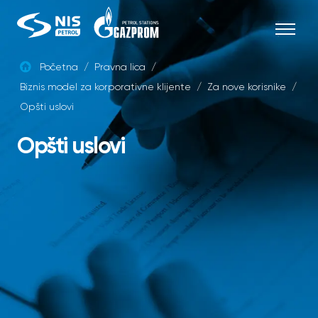
Skip
to
content
Početna
/
Pravna lica
/
Biznis model za korporativne klijente
/
Za nove korisnike
/
SRB
Opšti uslovi
Opšti uslovi