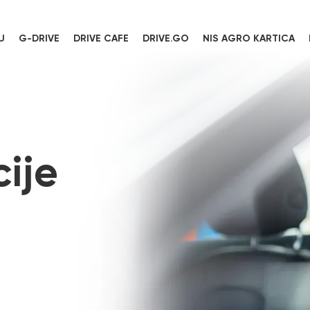
U
G-DRIVE
DRIVE CAFE
DRIVE.GO
NIS AGRO KARTICA
ije