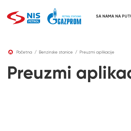
Skip
to
content
SA NAMA NA PUT
Početna
/
Benzinske stanice
/
Preuzmi aplikacije
Preuzmi aplikac