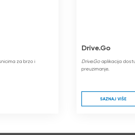
Drive.Go
snicima za brzo i
Drive.Go
aplikacija dost
preuzimanje.
SAZNAJ VIŠE