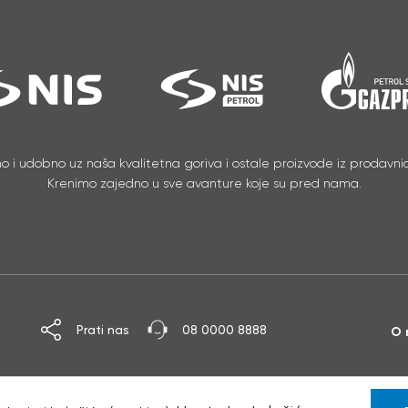
no i udobno uz naša kvalitetna goriva i ostale proizvode iz prodavnic
Krenimo zajedno u sve avanture koje su pred nama.
Prati nas
08 0000 8888
O 