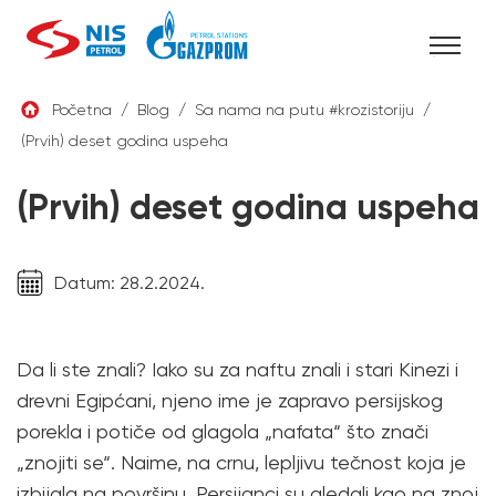
Skip
Početna
/
Blog
/
Sa nama na putu #krozistoriju
/
to
(Prvih) deset godina uspeha
SRB
content
(Prvih) deset godina uspeha
Datum: 28.2.2024.
Da li ste znali? Iako su za naftu znali i stari Kinezi i
drevni Egipćani, njeno ime je zapravo persijskog
porekla i potiče od glagola „nafata“ što znači
„znojiti se“. Naime, na crnu, lepljivu tečnost koja je
izbijala na površinu, Persijanci su gledali kao na znoj