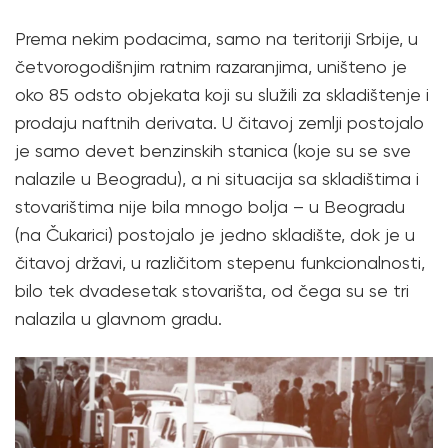
Prema nekim podacima, samo na teritoriji Srbije, u
četvorogodišnjim ratnim razaranjima, uništeno je
oko 85 odsto objekata koji su služili za skladištenje i
prodaju naftnih derivata. U čitavoj zemlji postojalo
je samo devet benzinskih stanica (koje su se sve
nalazile u Beogradu), a ni situacija sa skladištima i
stovarištima nije bila mnogo bolja – u Beogradu
(na Čukarici) postojalo je jedno skladište, dok je u
čitavoj državi, u različitom stepenu funkcionalnosti,
bilo tek dvadesetak stovarišta, od čega su se tri
nalazila u glavnom gradu.