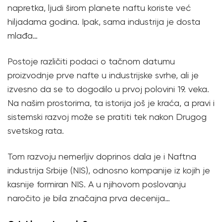
napretka, ljudi širom planete naftu koriste već
hiljadama godina. Ipak, sama industrija je dosta
mlađa…
Postoje različiti podaci o tačnom datumu
proizvodnje prve nafte u industrijske svrhe, ali je
izvesno da se to dogodilo u prvoj polovini 19. veka.
Na našim prostorima, ta istorija još je kraća, a pravi i
sistemski razvoj može se pratiti tek nakon Drugog
svetskog rata.
Tom razvoju nemerljiv doprinos dala je i Naftna
industrija Srbije (NIS), odnosno kompanije iz kojih je
kasnije formiran NIS. A u njihovom poslovanju
naročito je bila značajna prva decenija…