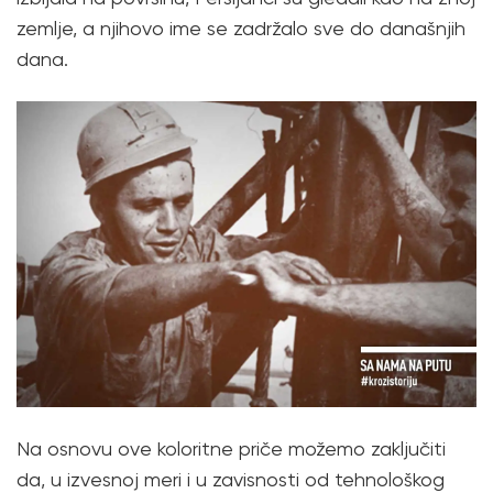
zemlje, a njihovo ime se zadržalo sve do današnjih
dana.
Na osnovu ove koloritne priče možemo zaključiti
da, u izvesnoj meri i u zavisnosti od tehnološkog