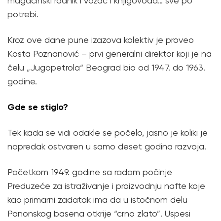
magacinski radnik i vozač i knjigovođa… sve po
potrebi.
Kroz ove dane pune izazova kolektiv je proveo
Kosta Poznanović – prvi generalni direktor koji je na
čelu „Jugopetrola“ Beograd bio od 1947. do 1963.
godine.
Gde se stiglo?
Tek kada se vidi odakle se počelo, jasno je koliki je
napredak ostvaren u samo deset godina razvoja.
Početkom 1949. godine sa radom počinje
Preduzeće za istraživanje i proizvodnju nafte koje
kao primarni zadatak ima da u istočnom delu
Panonskog basena otkrije “crno zlato”. Uspesi