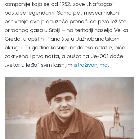
kompanije koja se od 1952. zove „Naftagas“
postaće legendarni! Samo pet meseci nakon
osnivanja ovo preduzeće pronaći će prvo ležište
prirodnog gasa u Srbiji – na teritoriji naselja Velika
Greda, u opštini Plandište u Južnobanatskom
okrugu. Tri godine kasnije, nedaleko odatle, biće
otkrivena i prva nafta, a bušotina Je-001 daće
„vetar u leđa“ svim kasnijim
istraživanjima
.