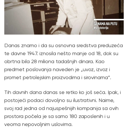
Danas znamo i da su osnovna sredstva preduzeća
te davne 1947. iznosila nešto manje od 18, dok su
obrtna bila 28 miliona tadašnjih dinara. Kao
predmet poslovanja naveden je „uvoz, izvoz i
promet petrolejskim proizvodima i sirovinama“.
Tih davnih dana danas se retko ko još seća. Ipak, i
postojeći podaci dovoljno su ilustrativni. Naime,
svoj rad jedna od najuspešnijih kompanija sa ovih
prostora počela je sa samo 180 zaposlenih i u
veoma nepovoljnim uslovima.