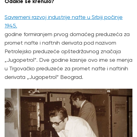
Odakle se krenulo?
Savremeni razvoj industrije nafte u Srbiji počinje
1945.
godine formiranjem prvog domaćeg preduzeća za
promet nafte i naftnih derivata pod nazivom
Petrolejsko preduzeće opštedržavnog značaja
„Jugopetrol“. Dve godine kasnije ovo ime se menja
u Trgovačko preduzeće za promet nafte i naftinih
derivata „Jugopetrol“ Beograd.