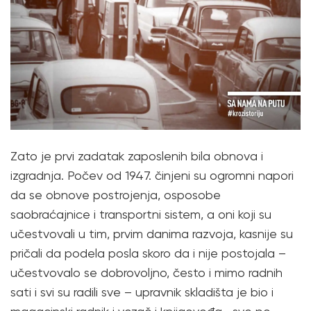
Zato je prvi zadatak zaposlenih bila obnova i
izgradnja. Počev od 1947. činjeni su ogromni napori
da se obnove postrojenja, osposobe
saobraćajnice i transportni sistem, a oni koji su
učestvovali u tim, prvim danima razvoja, kasnije su
pričali da podela posla skoro da i nije postojala –
učestvovalo se dobrovoljno, često i mimo radnih
sati i svi su radili sve – upravnik skladišta je bio i