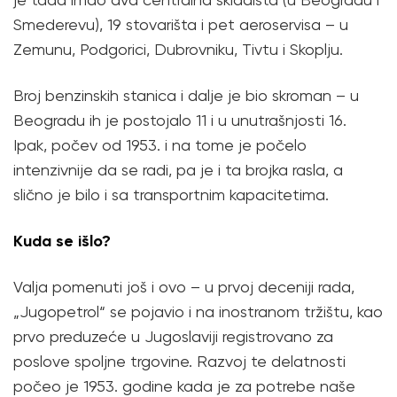
Smederevu), 19 stovarišta i pet aeroservisa – u
Zemunu, Podgorici, Dubrovniku, Tivtu i Skoplju.
Broj benzinskih stanica i dalje je bio skroman – u
Beogradu ih je postojalo 11 i u unutrašnjosti 16.
Ipak, počev od 1953. i na tome je počelo
intenzivnije da se radi, pa je i ta brojka rasla, a
slično je bilo i sa transportnim kapacitetima.
Kuda se išlo?
Valja pomenuti još i ovo – u prvoj deceniji rada,
„Jugopetrol“ se pojavio i na inostranom tržištu, kao
prvo preduzeće u Jugoslaviji registrovano za
poslove spoljne trgovine. Razvoj te delatnosti
počeo je 1953. godine kada je za potrebe naše