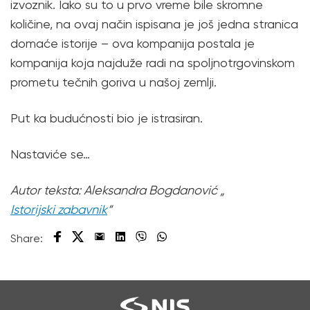
izvoznik. Iako su to u prvo vreme bile skromne
količine, na ovaj način ispisana je još jedna stranica
domaće istorije – ova kompanija postala je
kompanija koja najduže radi na spoljnotrgovinskom
prometu tečnih goriva u našoj zemlji.
Put ka budućnosti bio je istrasiran.
Nastaviće se…
Autor teksta: Aleksandra Bogdanović „
Istorijski zabavnik
“
Share: