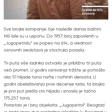
Sve brojke kompanije čije nasleđe danas baštini
NIS bile su u usponu. Do 1957. broj zaposlenih u
„Jugopetrolu“ se popeo na 614, a vrednost
osnovnih sredstava je stostruko porasla.
Tri puta više radnika ostvarilo je približno tri puta
veći promet. U godini osnivanja tržište je potrošilo
oko 51 hiljade tona nafte i naftinih derivata. U
godini obeležavanja prve decenije rada, ta brojka
je prvi put prešla sto hiljada i iznosila je tačno
175.257 tona.
Porastao je i broj objekata. „Jugopetrol“ Beograd
je tada imao dva centralna skladišta (u Beogradu i