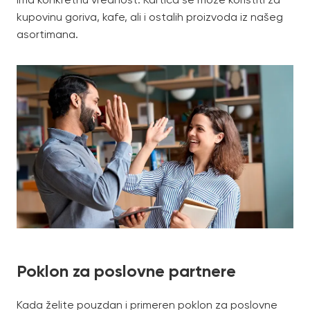
kupovinu goriva, kafe, ali i ostalih proizvoda iz našeg
asortimana.
Poklon za poslovne partnere
Kada želite pouzdan i primeren poklon za poslovne