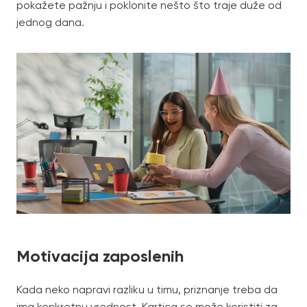
pokažete pažnju i poklonite nešto što traje duže od
jednog dana.
Motivacija zaposlenih
Kada neko napravi razliku u timu, priznanje treba da
ima konkretnu vrednost. Kartica se može koristiti za