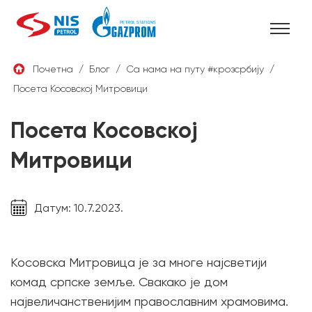
Skip
Почетна
/
Блог
/
Са нама на путу #крозсрбију
/
to
Посета Косовској Митровици
СРБ
content
Посета Косовској
Митровици
Датум: 10.7.2023.
Косовска Митровица је за многе најсветији
комад српске земље. Свакако је дом
највеличанственијим православним храмовима.