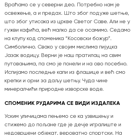
Враћамо се у северни део. Потребно нам је
освежење, а и предах. Што због подуже шетње,
што због утисака из цркве Светог Саве. Али не у
гужви кафића, већ малко да се осамимо. Седамо
на клупу код споменика “Косовски божур”.
Симболично. Свако у својим мислима пијуцка
Јазак водицу. Верни је наш пратилац на свим
путовањима, па смо је понели и на ово посебно.
Испијамо последње капи из флашице и већ смо
крепки и орни за даљу шетњу. Чуда чине
минералчићи природне изворске воде.
СПОМЕНИК РУДАРИМА СЕ ВИДИ ИЗДАЛЕКА
Уским уличицама пењемо се ка узвишењу и
стижемо до пољане где је дечје игралиште и
недовршени објекат, вероватно спортски. На