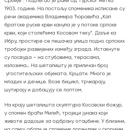
Србије“. Подлегао је рани од турског метка
1903. године. На постољу споменика исписане су
речи академика Владимира Ћоровића „Кап
братске руске крви канула је у потоке српске
крви, који столећима Косовом теку“. Даље ка
Ибру, простире се пешачка улица подно српских
тробојки развијених између зграда. Истакнуте
су посвуда – на стубовима, терасама,
излозима… На шеталишту је приличан број
угоститељских објеката. Крцати. Много је
младих и дечице. Возе бицикл, трчкарају,
шутирају и добацују се лоптом.
На крају шеталишта скулптура Косовски божур,
у спомен браћи Милић, тројици јунака који
животе дадоше за одбрану отаџбине. У близини,
на самој обали је споменик погинулим у скоријим