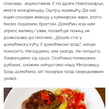
сласније. Јединствене. Е па драги Новопазарци,
имате конкуренцију. Оштру, најжешћу. Да нас
којим случајем именују у кулинарски жири, злато
бисмо поделили, братски. Домаћин, који нам
упркос великој гужви, посвећује пажњу, не
дозвољава да платимо. „Дошли сте у
домаћинску кућу. У домаћински град“, казује
поносито. Негодујемо, али узалуд. Не попушта.
Захваљујемо од срца. Осећања помешаних,
дубоких, снажних напуштамо нашу Митровицу.
Град домаћина, ал’ понајпре град свакодневних
јунака.