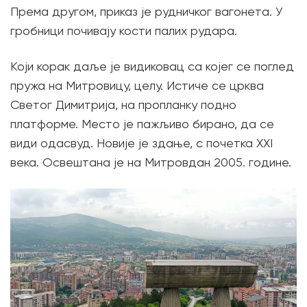
Према другом, приказ је рудничког вагонета. У
гробници почивају кости палих рудара.
Који корак даље је видиковац са којег се поглед
пружа на Митровицу, целу. Истиче се црква
Светог Димитрија, на пропланку подно
платформе. Место је пажљиво бирано, да се
види одасвуд. Новије је здање, с почетка XXI
века. Освештана је на Митровдан 2005. године.