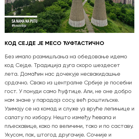
КОД СЕЈДЕ ЈЕ МЕСО ЋУФТАСТИЧНО
Без имало размишљања на обедовање идемо
код Сејде. Традиција дуга скоро шездесет
лета. Домаћин нас дочекује несвакидашње
срдачно. Свако из централне Србије је посебни
гост. У понуди само ћуфтице. Али, не оне добро
нам знане у парадајз сосу, већ роштиљске.
Узимају се на комад и служе уз вруће лепињице и
салату по избору. Нешто између ћевапа и
пљескавице, како по величини, тако и по саставу.
Укусом, пак, штогод другачије. Сочније и