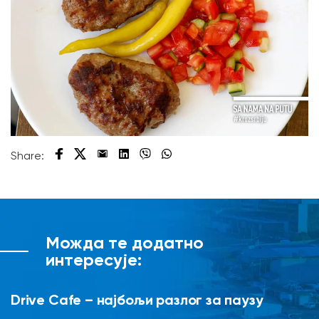
Share:
Можда те додатно
интересује:
Drive Cafe – најбољи разлог за паузу