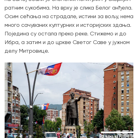
ратним сукобима. На врху је слика Белог анђела.
Осим сећања на страдале, истини за вољу, нема
много сачуваних културних и историјских здања.
Поједина су остала преко реке. Стижемо и до
Ибра, а затим и до цркве Светог Саве у јужном
делу Митровице.