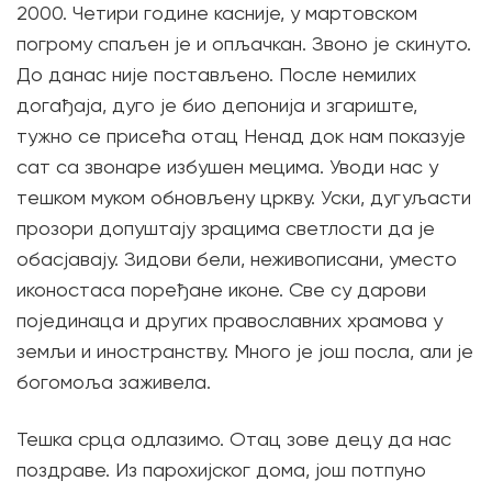
2000. Четири године касније, у мартовском
погрому спаљен је и опљачкан. Звоно је скинуто.
До данас није постављено. После немилих
догађаја, дуго је био депонија и згариште,
тужно се присећа отац Ненад док нам показује
сат са звонаре избушен мецима. Уводи нас у
тешком муком обновљену цркву. Уски, дугуљасти
прозори допуштају зрацима светлости да је
обасјавају. Зидови бели, неживописани, уместо
иконостаса поређане иконе. Све су дарови
појединаца и других православних храмова у
земљи и иностранству. Много је још посла, али је
богомоља заживела.
Тешка срца одлазимо. Отац зове децу да нас
поздраве. Из парохијског дома, још потпуно