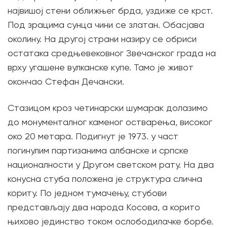
највишој стени оближњег брда, уздиже се крст.
Под зрацима сунца чини се златан. Обасјава
околину. На другој страни назиру се обриси
остатака средњевековног Звечанског града на
врху угашене вулканске купе. Тамо је живот
окончао Стефан Дечански.
Стазицом кроз четинарски шумарак долазимо
до монументалног каменог остварења, високог
око 20 метара. Подигнут је 1973. у част
погинулим партизанима албанске и српске
националности у Другом светском рату. На два
конусна стуба положена је структура слична
кориту. По једном тумачењу, стубови
представљају два народа Косова, а корито
њихово јединство током ослободилачке борбе.