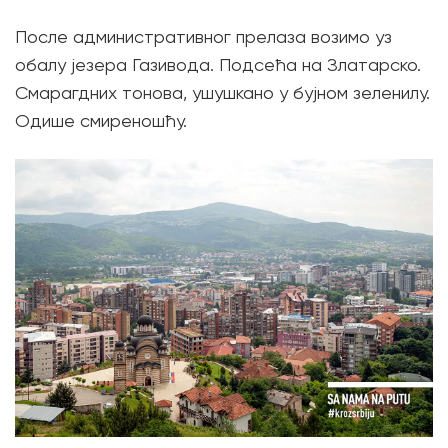
После административног прелаза возимо уз
обалу језера Газивода. Подсећа на Златарско.
Смарагдних тонова, ушушкано у бујном зеленилу.
Одише смиреношћу.