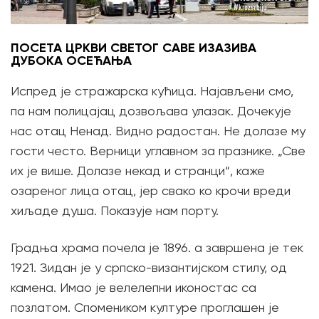
ПОСЕТА ЦРКВИ СВЕТОГ САВЕ ИЗАЗИВА
ДУБОКА ОСЕЋАЊА
Испред је стражарска кућица. Најављени смо,
па нам полицајац дозвољава улазак. Дочекује
нас отац Ненад. Видно радостан. Не долазе му
гости често. Верници углавном за празнике. „Све
их је више. Долазе некад и странци“, каже
озареног лица отац, јер свако ко крочи вреди
хиљаде душа. Показује нам порту.
Градња храма почела је 1896. а завршена је тек
1921. Зидан је у српско-византијском стилу, од
камена. Имао је велелепни иконостас са
позлатом. Спомеником културе проглашен је