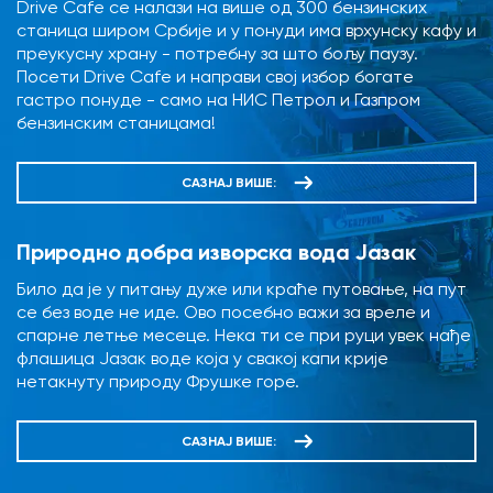
Drive Cafe се налази на више од 300 бензинских
станица широм Србије и у понуди има врхунску кафу и
преукусну храну - потребну за што бољу паузу.
Посети Drive Cafe и направи свој избор богате
гастро понуде - само на НИС Петрол и Газпром
бензинским станицама!
САЗНАЈ ВИШЕ:
Природно добра изворска вода Јазак
Било да је у питању дуже или краће путовање, на пут
се без воде не иде. Ово посебно важи за вреле и
спарне летње месеце. Нека ти се при руци увек нађе
флашица Јазак воде која у свакој капи крије
нетакнуту природу Фрушке горе.
САЗНАЈ ВИШЕ: