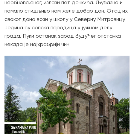
необновљеног, излази пет дечкића. Љубазно и
помало стидљиво нам желе добар дан. Отац их
сваког дана вози у школу у Северну Митровицу.
Једина су српска породица у јужном делу
града. Пуки останак зарад будућег опстанка
некада је најхрабрији чин.