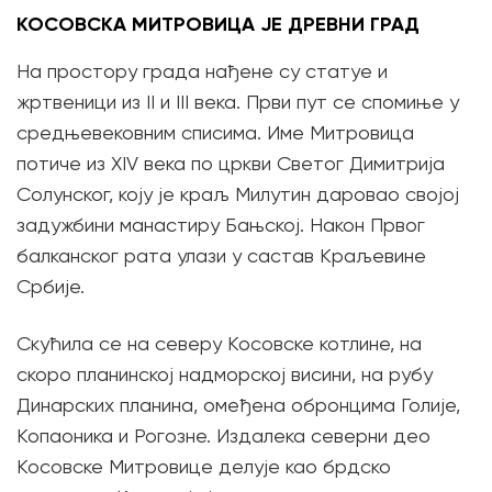
КОСОВСКА МИТРОВИЦА ЈЕ ДРЕВНИ ГРАД
На простору града нађене су статуе и
жртвеници из II и III века. Први пут се спомиње у
средњевековним списима. Име Митровица
потиче из XIV века по цркви Светог Димитрија
Солунског, коју је краљ Милутин даровао својој
задужбини манастиру Бањској. Након Првог
балканског рата улази у састав Краљевине
Србије.
Скућила се на северу Косовске котлине, на
скоро планинској надморској висини, на рубу
Динарских планина, омеђена обронцима Голије,
Копаоника и Рогозне. Издалека северни део
Косовске Митровице делује као брдско