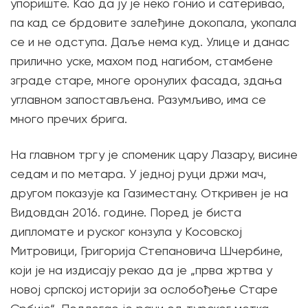
упориште. Као да ју је неко гонио и сатеривао,
па кад се брдовите залеђине докопала, укопала
се и не одступа. Даље нема куд. Улице и данас
прилично уске, махом под нагибом, стамбене
зграде старе, многе оронулих фасада, здања
углавном запостављена. Разумљиво, има се
много пречих брига.
На главном тргу је споменик цару Лазару, висине
седам и по метара. У једној руци држи мач,
другом показује ка Газиместану. Откривен је на
Видовдан 2016. године. Поред је биста
дипломате и руског конзула у Косовској
Митровици, Григорија Степановича Шчербине,
који је на издисају рекао да је „прва жртва у
новој српској историји за ослобођење Старе