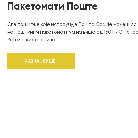
Пакетомати Поште
Све пошиљке које испоручује Пошта Србије можеш да
на Поштиним пакетоматима на више од 150 НИС Петро
бензинских станица.
САЗНАЈ ВИШЕ