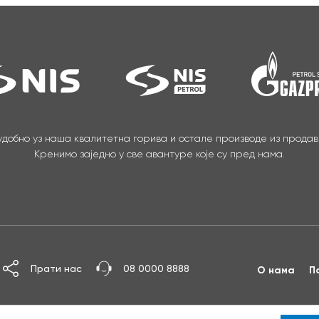
 удобно уз наша квалитетна горива и остале производе из прода
Кренимо заједно у све авантуре које су пред нама.
Прати нас
08 0000 8888
О нама
П