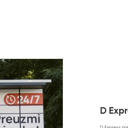
D Exp
D Express па