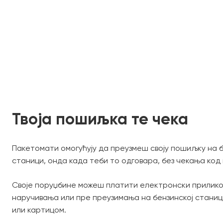
Твоја пошиљка те чека
Пакетомати омогућују да преузмеш своју пошиљку на б
станици, онда када теби то одговара, без чекања код 
Своје поруџбине можеш платити електронски прилик
наручивања или пре преузимања на бензинској станиц
или картицом.