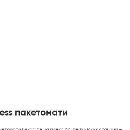
ress пакетомати
кетомати чекају те на преко 150 бензинских станица –