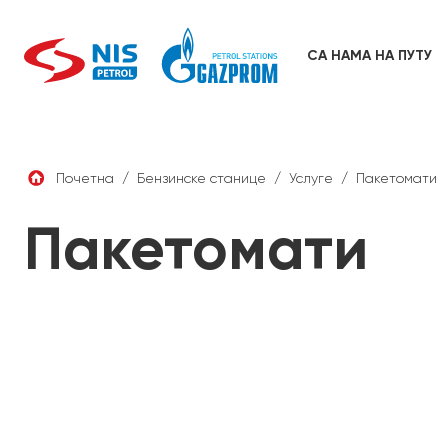
Skip
to
content
СА НАМА НА ПУТУ
Почетна
/
Бензинске станице
/
Услуге
/
Пакетомати
Пакетомати