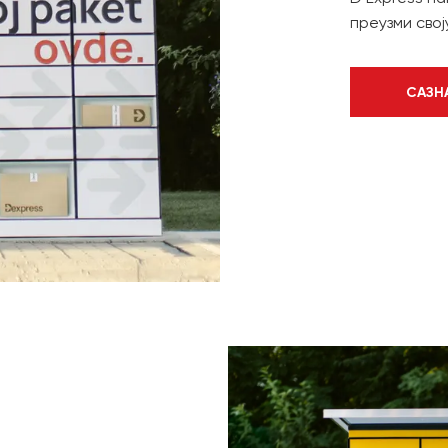
преузми сво
САЗН