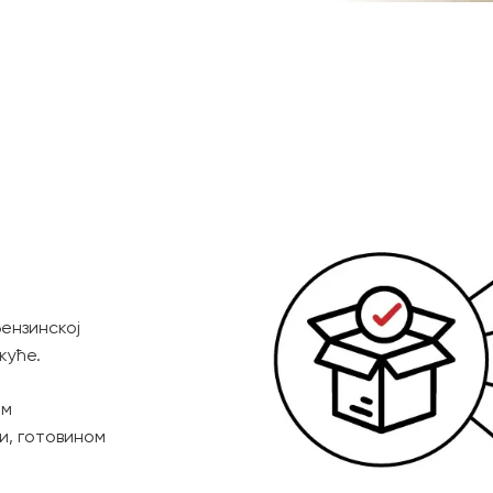
ензинској
куће.
ом
и, готовином