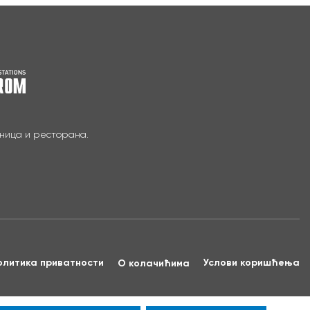
вница и ресторана.
олитика приватности
Услови коришћења
О колачићима