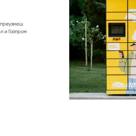
 преузмеш
л и Газпром