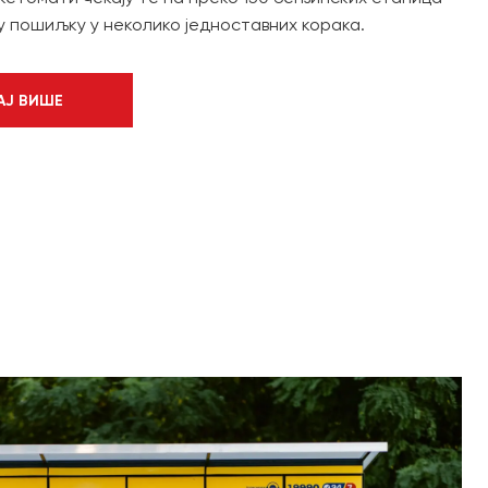
ју пошиљку у неколико једноставних корака.
АЈ ВИШЕ