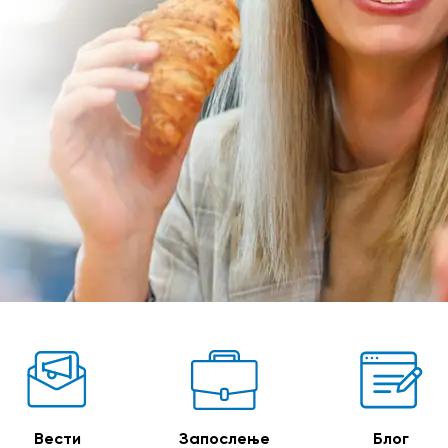
Вести
Запослење
Блог