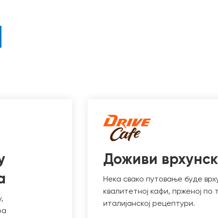
у
Доживи врхунск
а
Нека свако путовање буде врху
квалитетнoj кафи, прженој по
,
италијанској рецептури.
ра