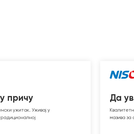
у причу
Да у
нски ужитак. Уживај у
Квалитетн
 традиционалној
мазива за 