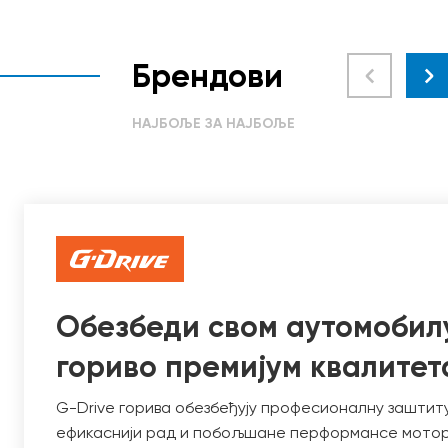
Брендови
НАЈБОЉЕ ЗА НАЈБОЉЕ
Обезбеди свом аутомобил
гориво премијум квалитет
G-Drive горива обезбеђују професионалну заштиту
ефикаснији рад и побољшане перформансе мото