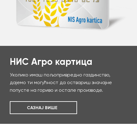
НИС Агро картица
Уколико имаш пољопривредно газдинство,
дајемо ти могућност да оствариш значајне
попусте на гориво и остале производе.
САЗНАЈ ВИШЕ