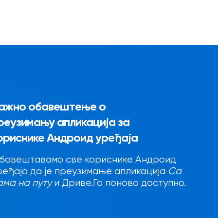
ажно обавештење о
реузимању апликација за
ориснике Андроид уређаја
бавештавамо све кориснике Андроид
ређаја да је преузимање апликација
Са
ама на путу
и Дриве.Го поново доступно.