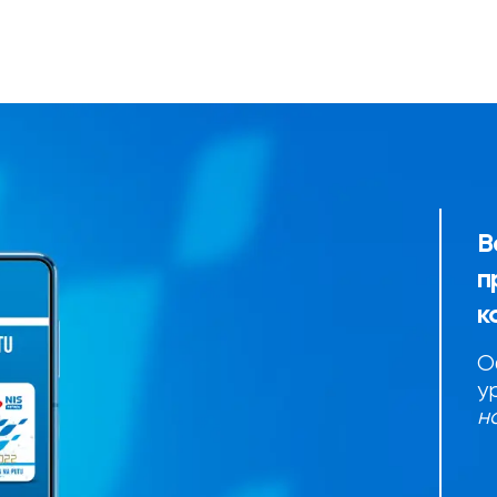
В
п
к
О
у
н