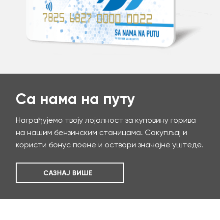
Са нама на путу
Награђујемо твоју лојалност за куповину горива
на нашим бензинским станицама. Сакупљај и
користи бонус поене и оствари значајне уштеде.
САЗНАЈ ВИШЕ