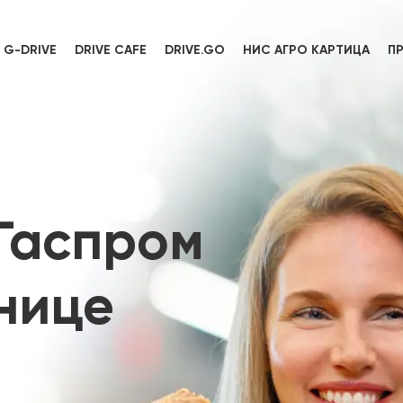
G-DRIVE
DRIVE CAFE
DRIVE.GO
НИС АГРО КАРТИЦА
П
Гаспром
нице