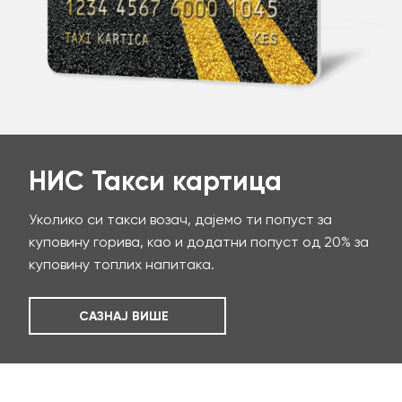
НИС Такси картица
Уколико си такси возач, дајемо ти попуст за
куповину горива, као и додатни попуст од 20% за
куповину топлих напитака.
САЗНАЈ ВИШЕ