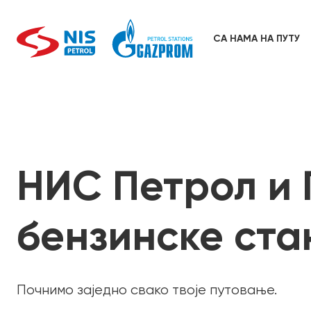
Skip
to
content
СА НАМА НА ПУТУ
НИС Петрол и 
бензинске ста
Почнимо заједно свако твоје путовање.