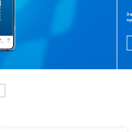
За
пр