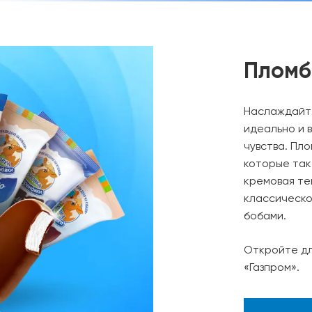
Пломб
Наслаждайте
идеально и в
чувства. Пл
которые так
кремовая тек
классическо
бобами.
Откройте дл
«Газпром».