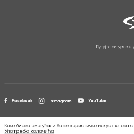
Путујте сигурно и
Facebook
YouTube
Instagram
Како бисмо омогућили боље корисничко искуство, ова с
Copyright © 2026 НИС а.д. Нов
Употреба колачића