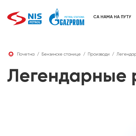
Skip
to
content
СА НАМА НА ПУТУ
Почетна
/
Бензинске станице
/
Производи
/
Легендар
Легендарные 