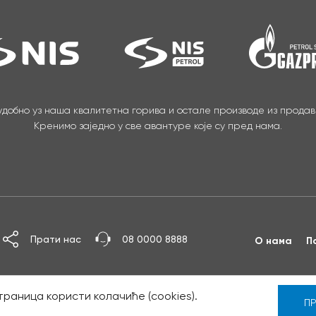
 удобно уз наша квалитетна горива и остале производе из прода
Кренимо заједно у све авантуре које су пред нама.
Прати нас
08 0000 8888
О нама
П
траница користи колачиће (cookies).
ПР
и Сад. Сва права задржана.
Дизајн и развој:
PopArt Stud