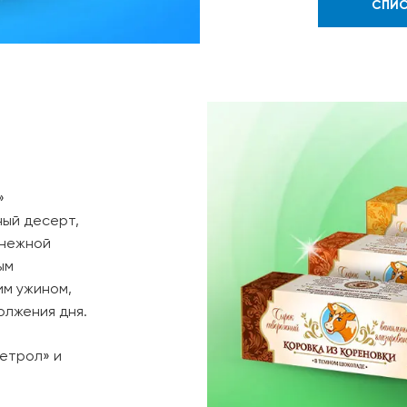
СПИС
»
ный десерт,
 нежной
ым
им ужином,
олжения дня.
етрол» и