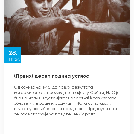
28.
ФЕБ. `24.
(Првих) десет година успеха
Од оснивања 1945. до првих резултата
истраживања и производње нафте у Србији, НИС је
био на челу индустријског напретка! Кроз изазове
обнове и изградње, радници НИС-а су показали
изузетну посвећеност и преданост! Придружи нам
се док истражујемо прву деценију рада!