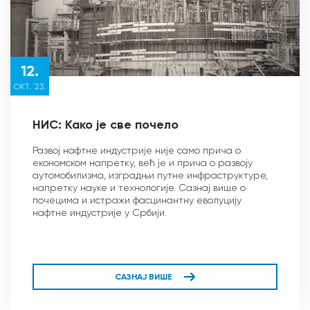
12.
ОКТ. `23.
НИС: Како је све почело
Развој нафтне индустрије није само прича о
економском напретку, већ је и прича о развоју
аутомобилизма, изградњи путне инфраструктуре,
напретку науке и технологије. Сазнај више о
почецима и истражи фасцинантну еволуцију
нафтне индустрије у Србији.
САЗНАЈ ВИШЕ