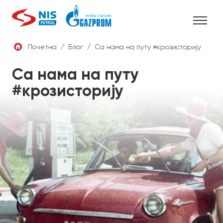
Skip
to
content
Почетна
/
Блог
/
Са нама на путу #крозисторију
СРБ
Са нама на путу
#крозисторију