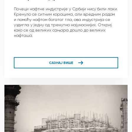
Почеци нафтне индустрије у Србији нису били лаки.
Кренуло се ситним корацима, али вредним радом
и помоћу нафтом богатог тла, ова индустрија се
уздигла у једну од тренутно најуноснијих. Откриј
како се од великих сањара дошло до великих
нафташа.
САЗНАЈ ВИШЕ