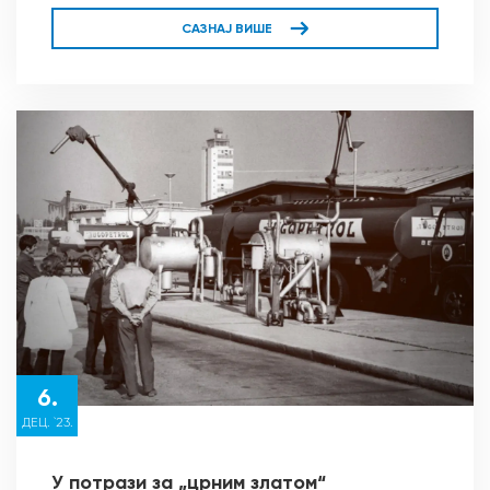
САЗНАЈ ВИШЕ
6.
ДЕЦ. `23.
У потрази за „црним златом“