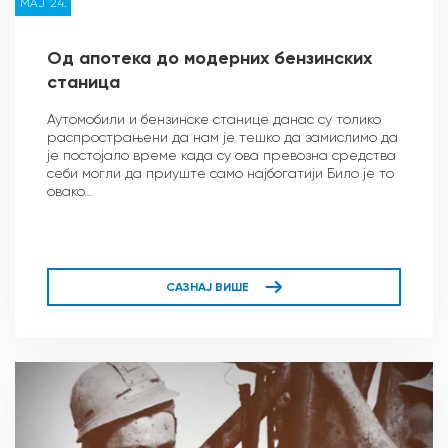
МАЈ `24.
Од апотека до модерних бензинских
станица
Аутомобили и бензинске станице данас су толико
распрострањени да нам је тешко да замислимо да
је постојало време када су ова превозна средства
себи могли да приуште само најбогатији Било је то
овако…
САЗНАЈ ВИШЕ