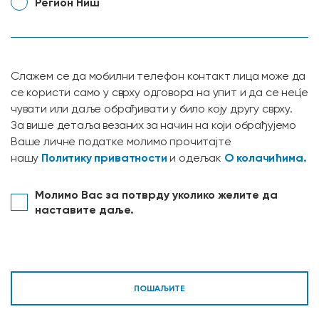
Регион Ниш
Слажем се да мобилни телефон контакт лица може да
се користи само у сврху одговора на упит и да се нец́е
чувати или даље обрађивати у било коју другу сврху.
За више детаља везаних за начин на који обрађујемо
Ваше личне податке молимо прочитајте
Политику приватности
О колачићима.
нашу
и одељак
Молимо Вас за потврду уколико желите да
наставите даље.