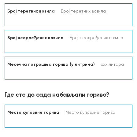
Број теретних возила
Број неодређених возила
Месечна потрошња горива (у литрима)
Где сте до сада набављали гориво?
Место куповине горива