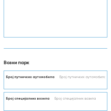
Возни парк
Број путничких аутомобила
Број специјалних возила