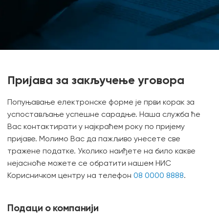
Пријава за закључење уговора
Попуњавање електронске форме је први корак за
успостављање успешне сарадње. Наша служба ће
Вас контактирати у најкраћем року по пријему
пријаве. Молимо Вас да пажљиво унесете све
тражене податке. Уколико наиђете на било какве
нејасноће можете се обратити нашем НИС
Корисничком центру на телефон
08 0000 8888
.
Подаци о компанији