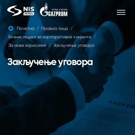
Skip
to
content
Почетна
/
Правна лица
/
Бизнис модел за корпоративне клијенте
/
СРБ
За нове кориснике
/
Закључење уговора
Закључење уговора