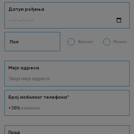
Датум рођења
Пол
Женски
Мушки
Мејл адреса
Број мобилног телефона*
+3816
Град