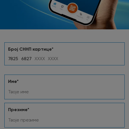
Број СННП картице*
Име*
Презиме*