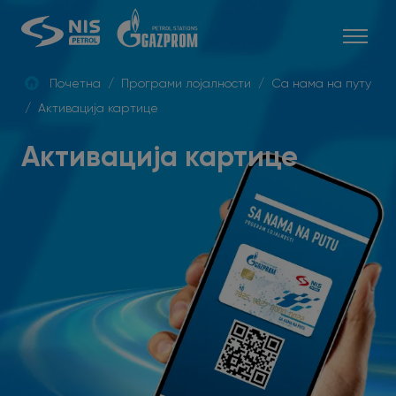
Skip
to
content
Почетна
/
Програми лојалности
/
Са нама на путу
/
Активација картице
СРБ
Активација картице