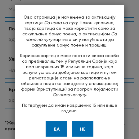
Ова страница је намењена за активацију
картице
Са нама на путу
. Након куповине,
твоја картица се може користити само за
Поштански број
сакупљање бонус поена, а активацијом
Са
нама на путу
картице си у могућности да
сакупљене бонус поене и трошиш.
Корисник картице може постати свака особа
Улица
са пребивалиштем у Републици Србији која
има навршених 15 или више година, која
испуни услов за добијање картице и путем
регистрације стави на располагање
обавезне податке наведене у апликационој
форми (приступници) за програм лојалности
Број
Са нама на путу
.
Потврђујем да имам навршених 15 или више
година.
*Желим да ме НИС а.д. контактира о новостима,
производима и специјалним понудама.
ДА
НЕ