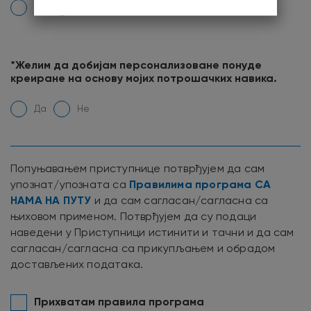
Да
Не
*Желим да добијам персонализоване понуде
креиране на основу мојих потрошачких навика.
Да
Не
Попуњавањем приступнице потврђујем да сам
Правилима програма СА
упознат/упозната са
НАМА НА ПУТУ
и да сам сагласан/сагласна са
њиховом применом. Потврђујем да су подаци
наведени у Приступници истинити и тачни и да сам
сагласан/сагласна са прикупљањем и обрадом
достављених података.
Прихватам правила програма