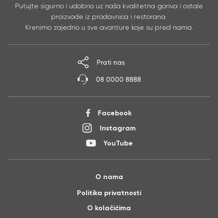
Putujte sigurno i udobno uz naša kvalitetna goriva i ostale
proizvode iz prodavnica i restorana.
Krenimo zajedno u sve avanture koje su pred nama.
Prati nas
08 0000 8888
Facebook
Instagram
YouTube
O nama
Politika privatnosti
O kolačićima