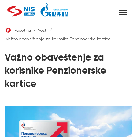
Skip
Početna
/
Vesti
/
to
Važno obaveštenje za korisnike Penzionerske kartice
SRB
content
Važno obaveštenje za
korisnike Penzionerske
kartice