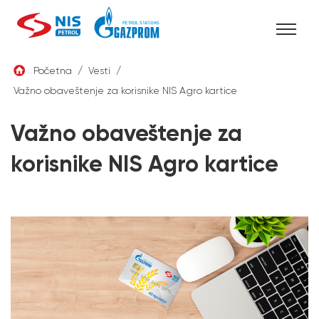
Skip
Početna
/
Vesti
/
to
Važno obaveštenje za korisnike NIS Agro kartice
SRB
content
Važno obaveštenje za
korisnike NIS Agro kartice