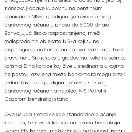
transakciji obave kupovinu na benzinskim
stanicama NIS-a i podignu gotovinu sa svog
bankovnog računa u iznosu do 5.000 dinara.
Zahvaljujući široko rasprostranjenoj mreži
maloprodajnih objekata NIS-a koji su na
raspolaganju potrošačima na svim važnim putnim
pravcima u Srbiji, kako u gradovima, tako i u selima,
korisnici Dina kartice koji žive u sredinama u kojima
ne postoji razvijena mreža bankomata mogu brzo i
jednostavno da podignu gotovinu sa svog
bankovnog računa na najbližoj NIS Petrol ili
Gazprom benzinskoj stanici.
Ova usluga tretira se kao standardno plaćanje
karticom, te korisnik kartice odobrava transakciju
svojim PIN kodom i može da je u potpunosti isprati