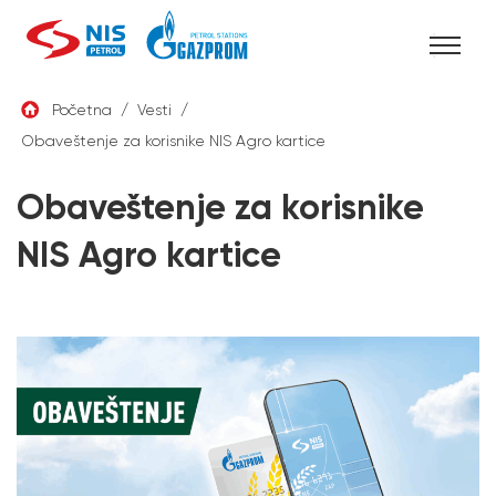
Skip
Početna
/
Vesti
/
to
Obaveštenje za korisnike NIS Agro kartice
SRB
content
Obaveštenje za korisnike
NIS Agro kartice