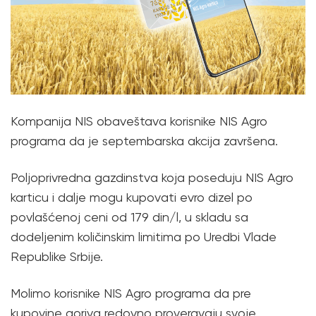
Kompanija NIS obaveštava korisnike NIS Agro
programa da je septembarska akcija završena.
Poljoprivredna gazdinstva koja poseduju NIS Agro
karticu i dalje mogu kupovati evro dizel po
povlašćenoj ceni od 179 din/l, u skladu sa
dodeljenim količinskim limitima po Uredbi Vlade
Republike Srbije.
Molimo korisnike NIS Agro programa da pre
kupovine goriva redovno proveravaju svoje