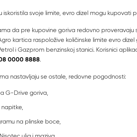
 iskoristila svoje limite, evro dizel mogu kupovati
ama da pre kupovine goriva redovno proveravaju svo
IS Agro kartica raspoložive količinske limite evro diz
Petrol i Gazprom benzinskoj stanici. Korisnici aplik
08 0000 8888
.
ama nastavljaju se ostale, redovne pogodnosti:
na G-Drive goriva,
 napitke,
gramu na plinske boce,
sotec ulja i maziva.