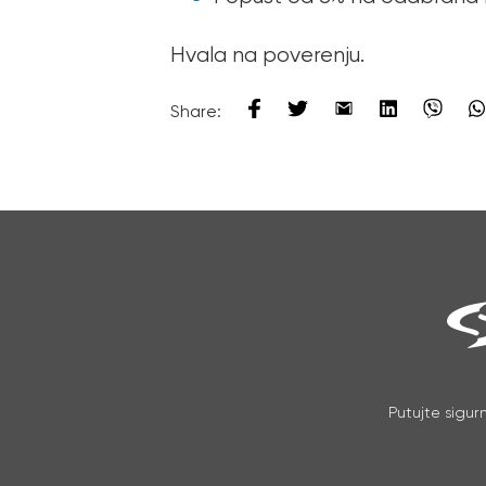
Hvala na poverenju.
Share:
Putujte sigur