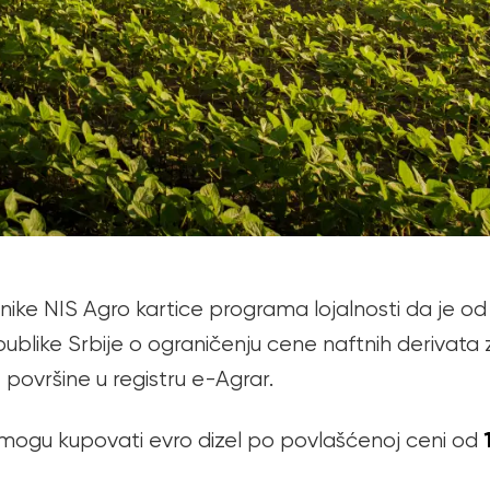
ike NIS Agro kartice programa lojalnosti da je o
like Srbije o ograničenju cene naftnih derivata 
 površine u registru e-Agrar.
 mogu kupovati evro dizel po povlašćenoj ceni od