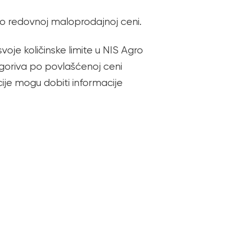
 po redovnoj maloprodajnoj ceni.
je količinske limite u NIS Agro
el goriva po povlašćenoj ceni
acije mogu dobiti informacije