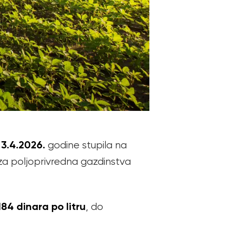
3.4.2026.
d
godine stupila na
za poljoprivredna gazdinstva
184 dinara po litru
, do