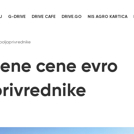
U
G-DRIVE
DRIVE CAFE
DRIVE.GO
NIS AGRO KARTICA
oljoprivrednike
ene cene evro
privrednike