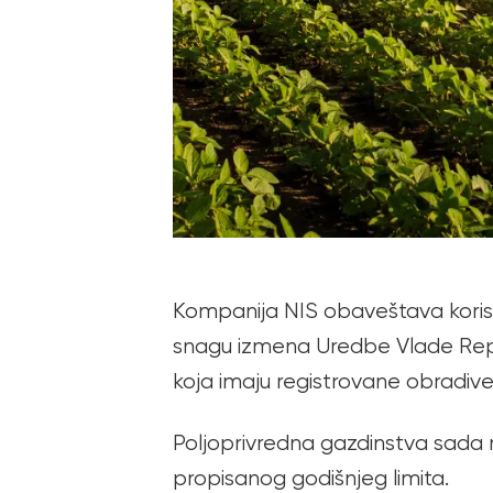
Kompanija NIS obaveštava korisn
snagu izmena Uredbe Vlade Repub
koja imaju registrovane obradive
Poljoprivredna gazdinstva sada
propisanog godišnjeg limita.