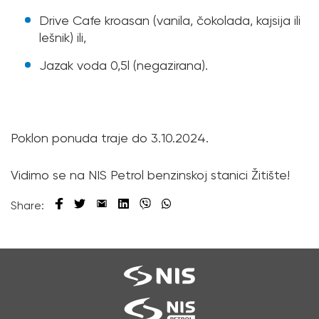
Drive Cafe kroasan (vanila, čokolada, kajsija ili
lešnik) ili,
Jazak voda 0,5l (negazirana).
Poklon ponuda traje do 3.10.2024.
Vidimo se na NIS Petrol benzinskoj stanici Žitište!
Share: