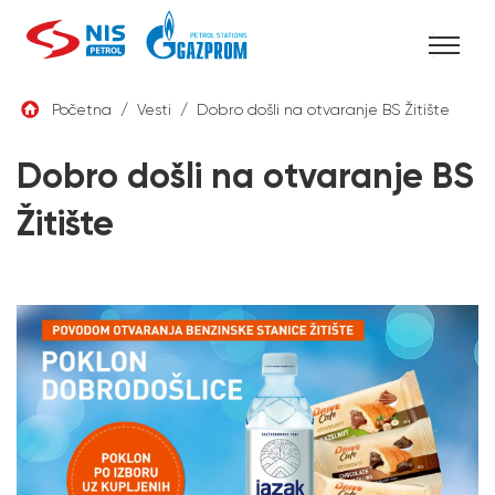
Skip
Početna
/
Vesti
/
Dobro došli na otvaranje BS Žitište
to
SRB
content
Dobro došli na otvaranje BS
Žitište