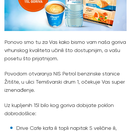
Ponovo smo tu za Vas kako bismo vam naša goriva
vrhunskog kvaliteta učinili što dostupnijim, a vašu
posetu što prijatnijom.
Povodom otvaranja NIS Petrol benzinske stanice
Žitište, u ulici Temišvarski drum 1, očekuje Vas super
iznenađenje.
Uz kupljenih 15l bilo kog goriva dobijate poklon
dobrodošlice:
Drive Cafe kafa ili topli napitak S veličine ili,