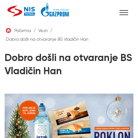
Skip
Početna
/
Vesti
/
to
Dobro došli na otvaranje BS Vladičin Han
SRB
content
Dobro došli na otvaranje BS
Vladičin Han