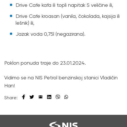
Drive Cafe kafa ili topli napitak S veličine ili,
Drive Cafe kroasan (vanila, čokolada, kajsija ili
lešnik) ili,
Jazak voda 0,75l (negazirana).
Poklon ponuda traje do 23.01.2024.
Vidimo se na NIS Petrol benzinskoj stanici Vladičin
Han!
Share: