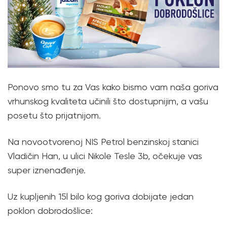
Ponovo smo tu za Vas kako bismo vam naša goriva
vrhunskog kvaliteta učinili što dostupnijim, a vašu
posetu što prijatnijom.
Na novootvorenoj NIS Petrol benzinskoj stanici
Vladičin Han, u ulici Nikole Tesle 3b, očekuje vas
super iznenađenje.
Uz kupljenih 15l bilo kog goriva dobijate jedan
poklon dobrodošlice: