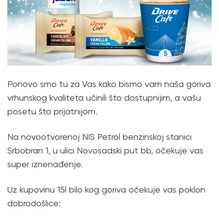
Ponovo smo tu za Vas kako bismo vam naša goriva
vrhunskog kvaliteta učinili što dostupnijim, a vašu
posetu što prijatnijom.
Na novootvorenoj NIS Petrol benzinskoj stanici
Srbobran 1, u ulici Novosadski put bb, očekuje vas
super iznenađenje.
Uz kupovinu 15l bilo kog goriva očekuje vas poklon
dobrodošlice: