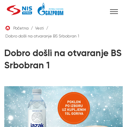
Skip
Početna
/
Vesti
/
to
Dobro došli na otvaranje BS Srbobran 1
SRB
content
Dobro došli na otvaranje BS
Srbobran 1