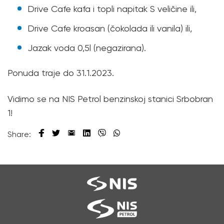
Drive Cafe kafa i topli napitak S veličine ili,
Drive Cafe kroasan (čokolada ili vanila) ili,
Jazak voda 0,5l (negazirana).
Ponuda traje do 31.1.2023.
Vidimo se na NIS Petrol benzinskoj stanici Srbobran
1!
Share: