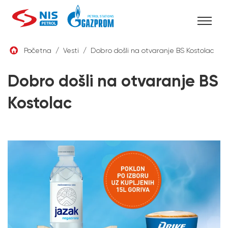
Skip
Početna
/
Vesti
/
Dobro došli na otvaranje BS Kostolac
to
SRB
content
Dobro došli na otvaranje BS
Kostolac