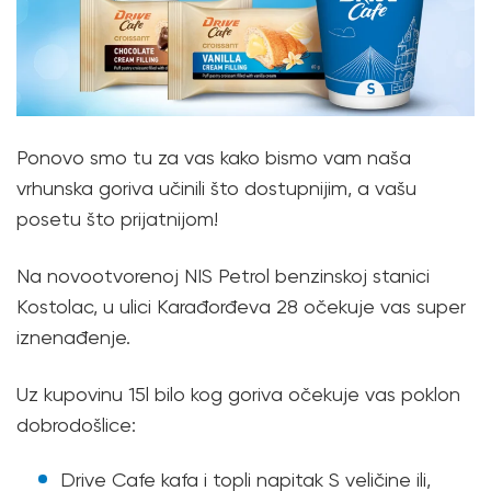
Ponovo smo tu za vas kako bismo vam naša
vrhunska goriva učinili što dostupnijim, a vašu
posetu što prijatnijom!
Na novootvorenoj NIS Petrol benzinskoj stanici
Kostolac, u ulici Karađorđeva 28 očekuje vas super
iznenađenje.
Uz kupovinu 15l bilo kog goriva očekuje vas poklon
dobrodošlice:
Drive Cafe kafa i topli napitak S veličine ili,