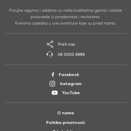
Putujte sigurno i udobno uz naša kvalitetna goriva i ostale
proizvode iz prodavnica i restorana.
Krenimo zajedno u sve avanture koje su pred nama.
Prati nas
08 0000 8888
Facebook
Instagram
YouTube
O nama
Politika privatnosti