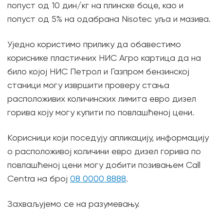
попуст од 10 дин/кг на плинске боце, као и
попуст од 5% на одабрана Nisotec уља и мазива.
Уједно користимо прилику да обавестимо
кориснике пластичних НИС Агро картица да на
било којој НИС Петрол и Газпром бензинској
станици могу извршити проверу стања
расположивих количинских лимита евро дизел
горива коју могу купити по повлашћеној цени.
Корисници који поседују апликацију, информацију
о расположивој количини евро дизел горива по
повлашћеној цени могу добити позивањем Call
Centra на број
08 0000 8888
.
Захваљујемо се на разумевању.