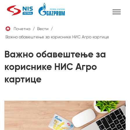
Skip
Почетна
/
Вести
/
to
Важно обавештење за кориснике НИС Агро картице
СРБ
content
Важно обавештење за
кориснике НИС Агро
картице