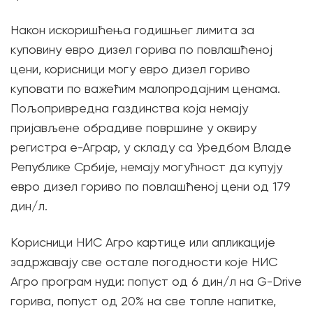
Након искоришћења годишњег лимита за
куповину евро дизел горива по повлашћеној
цени, корисници могу евро дизел гориво
куповати по важећим малопродајним ценама.
Пољопривредна газдинства која немају
пријављене обрадиве површине у оквиру
регистра е-Аграр, у складу са Уредбом Владе
Републике Србије, немају могућност да купују
евро дизел гориво по повлашћеној цени од 179
дин/л.
Корисници НИС Агро картице или апликације
задржавају све остале погодности које НИС
Агро програм нуди: попуст од 6 дин/л на G-Drive
горива, попуст од 20% на све топле напитке,