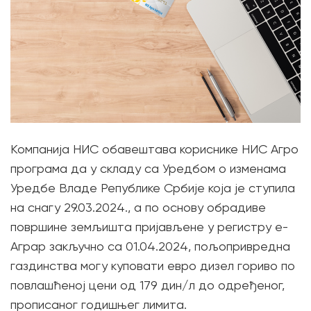
Компанија НИС обавештава кориснике НИС Агро
програма да у складу са Уредбом о изменама
Уредбе Владе Републике Србије која је ступила
на снагу 29.03.2024., а по основу обрадиве
површине земљишта пријављене у регистру е-
Аграр закључно са 01.04.2024, пољопривредна
газдинства могу куповати евро дизел гориво по
повлашћеној цени од 179 дин/л до одређеног,
прописаног годишњег лимита.