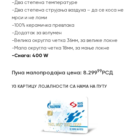
-Два степена температуре
-Два степена струјања ваздуха – да се коса не
мрси и не ломи
-100% керамичка превлака
-Додатак за волумен
-Велика округла четка 36мм, за велике локне
-Мала округла четка 18мм, за мање локне
-Снага: 400 W
99
Пуна малопродајна цена: 8.299
РСД
УЗ КАРТИЦУ ЛОЈАЛНОСТИ СА НАМА НА ПУТУ