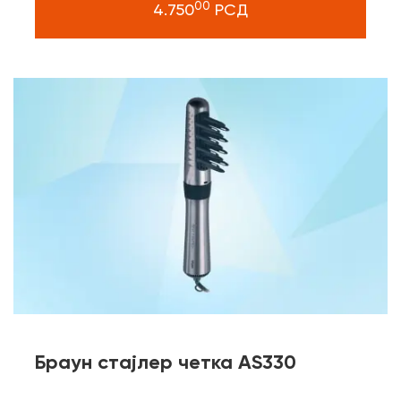
00
4.750
РСД
Браун стајлер четка AS330