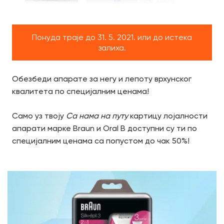
Понуда траје до 31. 5. 2021. или до истека
залиха.
Обезбеди апарате за негу и лепоту врхунског
квалитета по специјалним ценама!
Само уз твоју
Са нама на путу
картицу лојалности
апарати марке Braun и Oral B доступни су ти по
специјалним ценама са попустом до чак 50%!