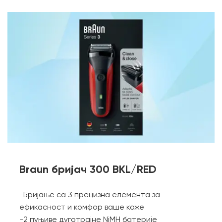
Braun бријач 300 BKL/RED
-Бријање са 3 прецизна елемента за
ефикасност и комфор ваше коже
-2 пуњиве дуготрајне NiMH батерије