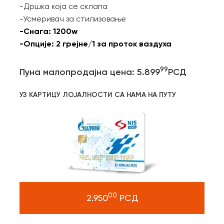
-Дршка која се склапа
-Усмеривач за стилизовање
-Снага: 1200w
-Опције: 2 грејне/1 за проток ваздуха
99
Пуна малопродајна цена: 5.899
РСД
УЗ КАРТИЦУ ЛОЈАЛНОСТИ СА НАМА НА ПУТУ
00
2.950
РСД