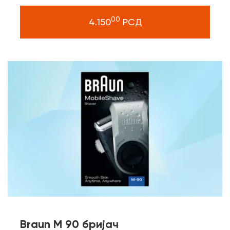
00
4.150
РСД
Braun M 90 бријач