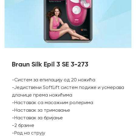
Braun Silk Epil 3 SE 3-273
-Систем за епилацију од 20 ножића
-Једиствени SoftLift систем подиже и усмерава
длачице према ножићима
-Наставак са масажним ролерима
-Наставак за тримовање
-Наставак за бријање
-2 брзине
-Рад на струју