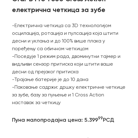
електрична четкица за зубе
-Електрична четкица са 3D технологијом
осцилација, ротација и пулсација која штити
десни и уклања и до 100% више плака у
поређењу са обичном четкицом
-Поседује 1 режим рада, двоминутни тајмер и
видљиви сензор притиска који штити ваше
десни од прејаког притиска
-Трајање батерије је до 10 дана
-Паковање садржи: дршку електричне четкице
за зубе, базу за пуњење и 1 Cross Action
наставaк за четкицу
99
Пуна малопродајна цена: 5.399
РСД