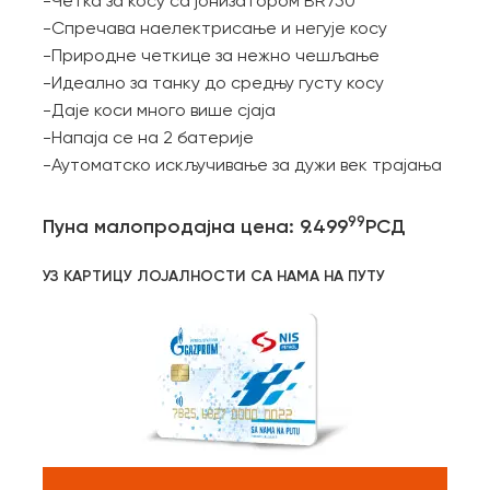
-Четка за косу са јонизатором BR750
-Спречава наелектрисање и негује косу
-Природне четкице за нежно чешљање
-Идеално за танку до средњу густу косу
-Даје коси много више сјаја
-Напаја се на 2 батерије
-Аутоматско искључивање за дужи век трајања
99
Пуна малопродајна цена: 9.499
РСД
УЗ КАРТИЦУ ЛОЈАЛНОСТИ СА НАМА НА ПУТУ