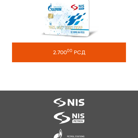
00
2.700
РСД