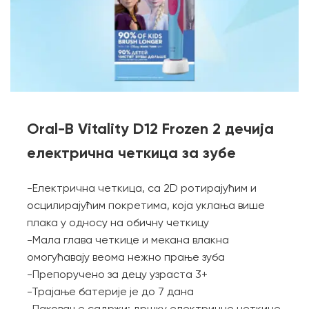
Oral-B Vitality D12 Frozen 2 дечија
електрична четкица за зубе
-Електрична четкица, са 2D ротирајућим и
осцилирајућим покретима, која уклања више
плака у односу на обичну четкицу
-Мала глава четкице и мекана влакна
омогућавају веома нежно прање зуба
-Препоручено за децу узраста 3+
-Трајање батерије је до 7 дана
-Паковање садржи: дршку електричне четкице