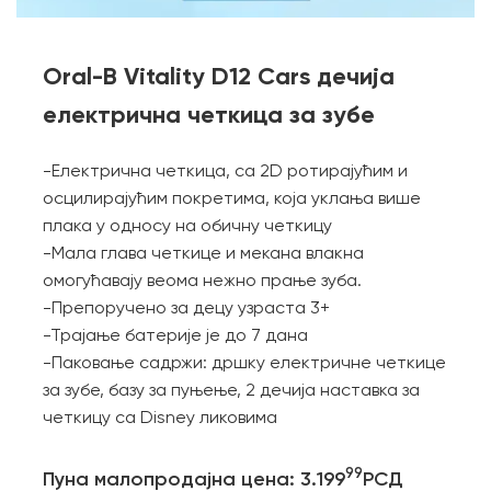
Oral-B Vitality D12 Cars дечија
електрична четкица за зубе
-Електрична четкица, са 2D ротирајућим и
осцилирајућим покретима, која уклања више
плака у односу на обичну четкицу
-Мала глава четкице и мекана влакна
омогућавају веома нежно прање зуба.
-Препоручено за децу узраста 3+
-Трајање батерије је до 7 дана
-Паковање садржи: дршку електричне четкице
за зубе, базу за пуњење, 2 дечија наставка за
четкицу са Disney ликовима
99
Пуна малопродајна цена: 3.199
РСД