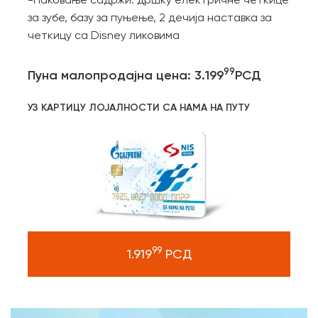
за зубе, базу за пуњење, 2 дечија наставка за
четкицу са Disney ликовима
99
Пуна малопродајна цена: 3.199
РСД
УЗ КАРТИЦУ ЛОЈАЛНОСТИ СА НАМА НА ПУТУ
99
1.919
РСД