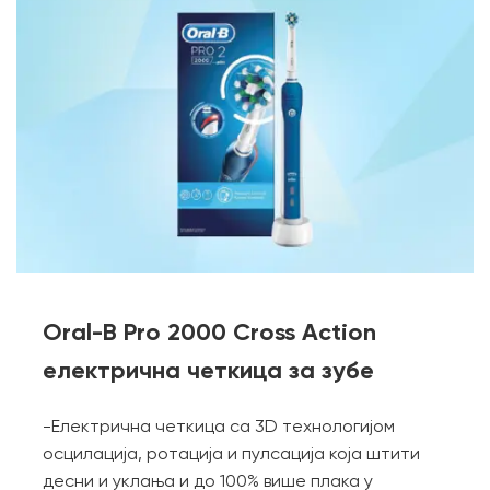
Oral-B Pro 2000 Cross Action
електрична четкица за зубе
-Електрична четкица са 3D технологијом
осцилација, ротација и пулсација која штити
десни и уклања и до 100% више плака у