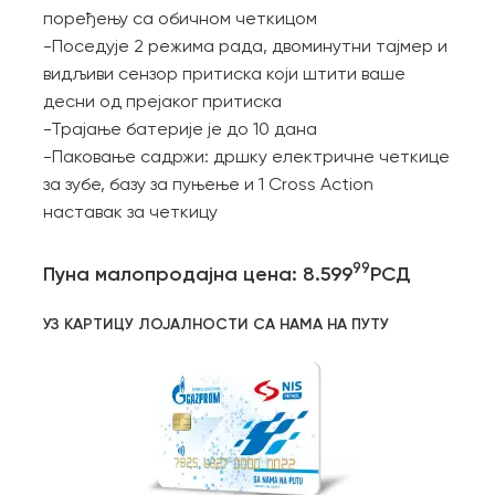
поређењу са обичном четкицом
-Поседује 2 режима рада, двоминутни тајмер и
видљиви сензор притиска који штити ваше
десни од прејаког притиска
-Трајање батерије је до 10 дана
-Паковање садржи: дршку електричне четкице
за зубе, базу за пуњење и 1 Cross Action
наставaк за четкицу
99
Пуна малопродајна цена: 8.599
РСД
УЗ КАРТИЦУ ЛОЈАЛНОСТИ СА НАМА НА ПУТУ