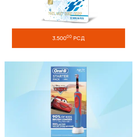
00
3.500
РСД