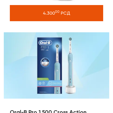
00
4.300
РСД
Oral-B Pro 1 500 Cross Action