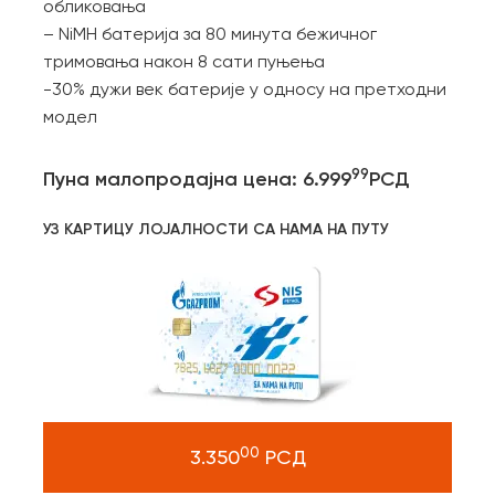
обликовања
– NiMH батерија за 80 минута бежичног
тримовања након 8 сати пуњења
-30% дужи век батерије у односу на претходни
модел
99
Пуна малопродајна цена: 6.999
РСД
УЗ КАРТИЦУ ЛОЈАЛНОСТИ СА НАМА НА ПУТУ
00
3.350
РСД