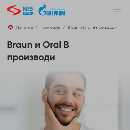
Skip
to
content
Почетна
/
Промоције
/
Braun и Oral B производи
СРБ
Braun и Oral B
производи