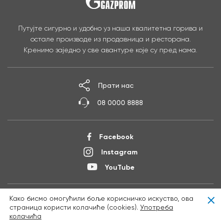
Путујте сигурно и удобно уз наша квалитетна горива и
остале производе из продавница и ресторана.
Кренимо заједно у све авантуре које су пред нама.
Прати нас
08 0000 8888
Facebook
Instagram
YouTube
Како бисмо омогућили боље корисничко искуство, ова
Clo
О нама
страница користи колачиће (cookies).
Употреба
колачића
Политика приватности