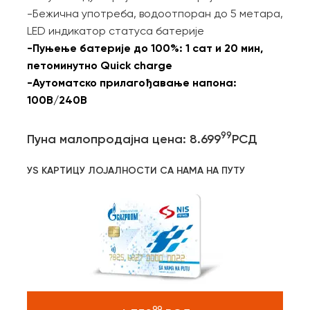
-Бежична употреба, водоотпоран до 5 метара,
LED индикатор статуса батерије
-Пуњење батерије до 100%: 1 сат и 20 мин,
петоминутно Quick charge
-Аутоматско прилагођавање напона:
100В/240В
99
Пуна малопродајна цена: 8.699
РСД
УЅ КАРТИЦУ ЛОЈАЛНОСТИ СА НАМА НА ПУТУ
99