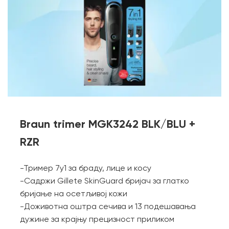
Braun trimer MGK3242 BLK/BLU +
RZR
-Тример 7у1 за браду, лице и косу
-Садржи Gillete SkinGuard бријач за глатко
бријање на осетљивој кожи
-Доживотна оштра сечива и 13 подешавања
дужине за крајњу прецизност приликом