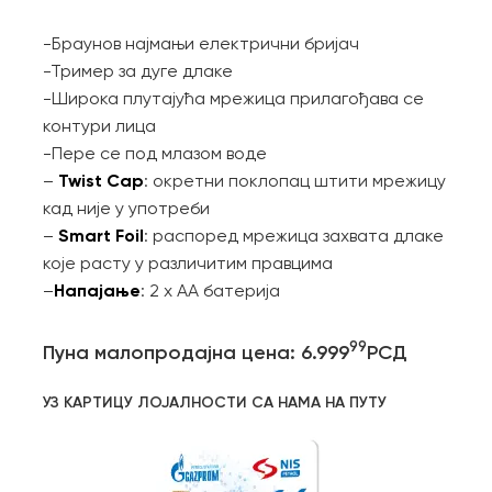
-Браунов најмањи електрични бријач
-Тример за дуге длаке
-Широка плутајућа мрежица прилагођава се
контури лица
-Пере се под млазом воде
Twist Cap
–
: окретни поклопац штити мрежицу
кад није у употреби
Smart Foil
–
: распоред мрежица захвата длаке
које расту у различитим правцима
Напајање
–
: 2 x АА батерија
99
Пуна малопродајна цена: 6.999
РСД
УЗ КАРТИЦУ ЛОЈАЛНОСТИ СА НАМА НА ПУТУ