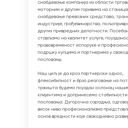
снабдевање компанија из области тргов
моторним и другим горивима на станица
снабдевање превозних средстава, тран
индустрије, грађевинарства, пољопривр
других привредних делатности. Посеба
стављамо на квалитет услуге, поузданос
правовременост испоруке и професион
подршку купцима и партнерима у свако
пословању.
Наш циљ је да кроз партнерски однос,
флексибилност и брзо реаговање на по
тржишта будемо поуздан ослонац наши
клијентима и допринесемо стабилности
пословања. Дугорочна сарадња, одгово
висок ниво професионализма представљ
основ вредности које свакодневно разви