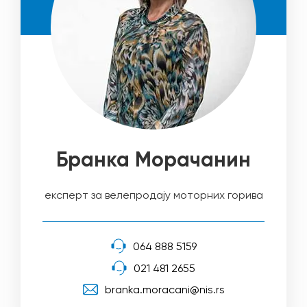
Бранка Морачанин
експерт за велепродају моторних горива
064 888 5159
021 481 2655
branka.moracani@nis.rs