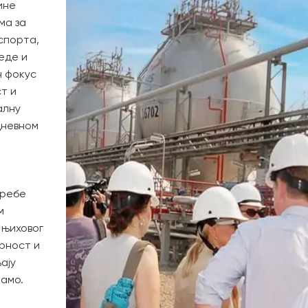
ине
ма за
спорта,
еде и
н фокус
т и
алну
дневном
требе
м
 њиховог
рност и
ају
јамо.