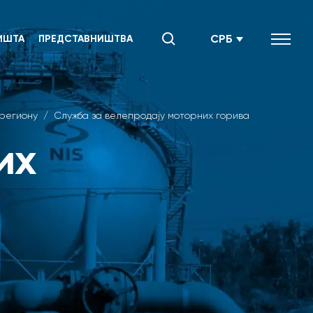
СРБ
ИШТА
ПРЕДСТАВНИШТВА
SRB
ENG
 региону
/
Служба за велепродају моторних горива
их