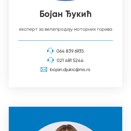
Бојан Ђукић
експерт за велепродају моторних горива
064 839 6935
021 481 5244
bojan.djukic@nis.rs