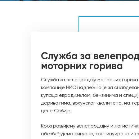
Служба за велепрод
моторних горива
Служба за велепродају моторних горива
компаније НИС надлежна је за снабдева
купаца евродизелом, бензинима и специ
дериватима, врхунског квалитета, на те
целе Србије.
Кроз развијену велепродајну и логистич
обезбеђујемо сигурно, континуирано и 