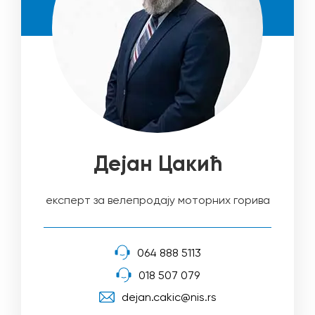
Дејан Цакић
експерт за велепродају моторних горива
064 888 5113
018 507 079
dejan.cakic@nis.rs