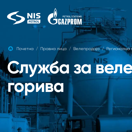
Skip
to
content
Почетна
/
Правна лица
/
Велепродаја
/
Регионална
Служба за вел
горива