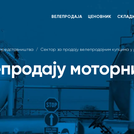
ВЕЛЕПРОДАЈА
ЦЕНОВНИК
СКЛАД
 представништва
/
Сектор за продају велепродајним купцима у
епродају моторн