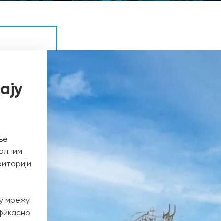
ају
ње
јалним
риторији
ку мрежу
ефикасно