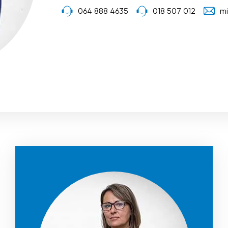
064 888 4635
018 507 012
mi