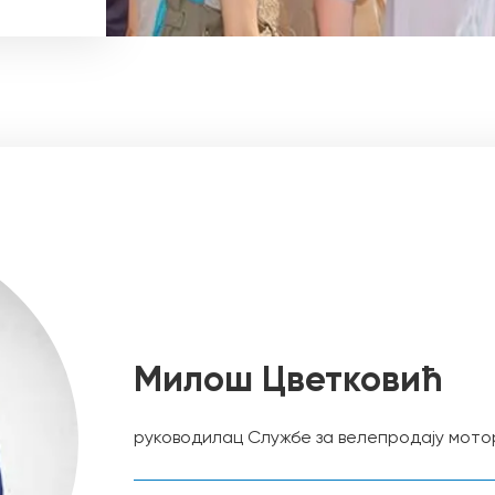
Милош Цветковић
руководилац Службе за велепродају мото