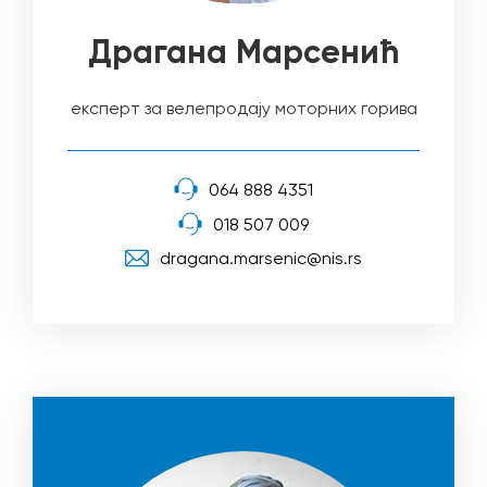
Драгана Марсенић
експерт за велепродају моторних горива
064 888 4351
018 507 009
dragana.marsenic@nis.rs