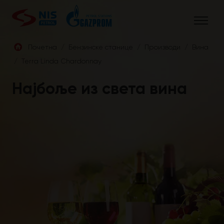
Skip
to
content
Почетна
/
Бензинске станице
/
Производи
/
Винa
/
Terra Linda Chardonnay
СРБ
Најбоље из света вина