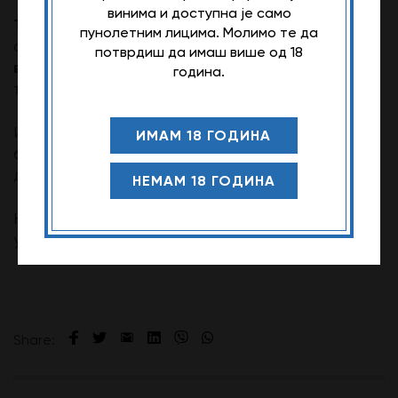
винима и доступна је само
Terra Linda Chardonnay
је шпанско бело вино
пунолетним лицима. Молимо те да
нота свежег, тропског
савршеног баланса
потврдиш да имаш више од 18
воћа, путерасте текстуре
. Сервира се на
година.
7 до 10°C
температури од
.
иде уз пилетину или ћуретину
Идеално
, али
ИМАМ 18 ГОДИНА
бројни сомелијери се слажу да је ово вино
довољно и само по себи.
НЕМАМ 18 ГОДИНА
Напомена: Опис овог вина може да се разликује
у зависности од године бербе.
Share: