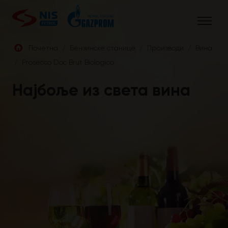
Skip
to
content
Почетна
/
Бензинске станице
/
Производи
/
Винa
/
Prosecco Doc Brut Biologico
СРБ
Најбоље из света вина