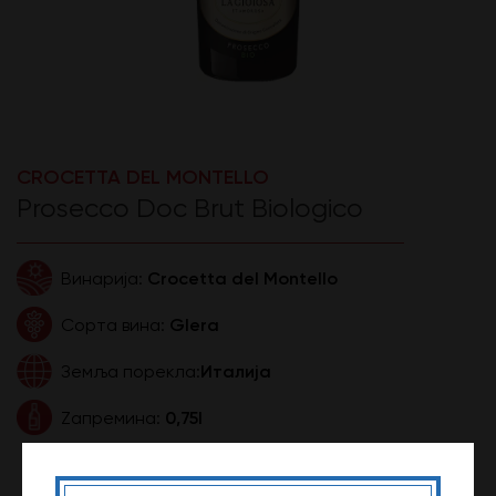
CROCETTA DEL MONTELLO
Prosecco Doc Brut Biologico
Crocetta del Montello
Винарија:
Glera
Сорта вина:
Италија
Земља порекла:
0,75l
Zапремина:
990,00 ДИН
Цена: