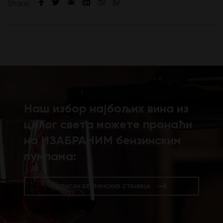
Share:
Наш избор најбољих вина из
целог света можете пронаћи
на ИЗАБРАНИМ бензинским
пумпама:
СПИСАК БЕНЗИНСКИХ СТАНИЦА