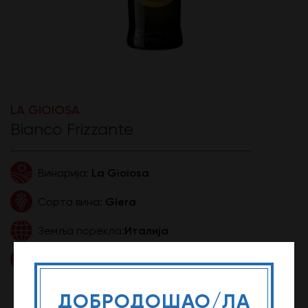
LA GIOIOSA
Bianco Frizzante
La Gioiosa
Винарија:
Glera
Сорта вина:
Италија
Земља порекла:
0,75l
Zапремина:
520,39 ДИН
Цена:
ДОБРОДОШАО/ЛА