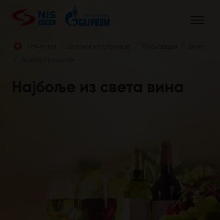
Skip
to
content
Почетна
/
Бензинске станице
/
Производи
/
Винa
/
Bianco Frizzante
СРБ
Најбоље из света вина