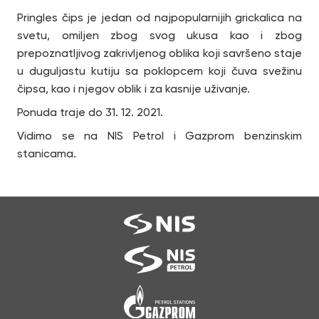
Pringles čips je jedan od najpopularnijih grickalica na
svetu, omiljen zbog svog ukusa kao i zbog
prepoznatljivog zakrivljenog oblika koji savršeno staje
u duguljastu kutiju sa poklopcem koji čuva svežinu
čipsa, kao i njegov oblik i za kasnije uživanje.
Ponuda traje do 31. 12. 2021.
Vidimo se na NIS Petrol i Gazprom benzinskim
stanicama.