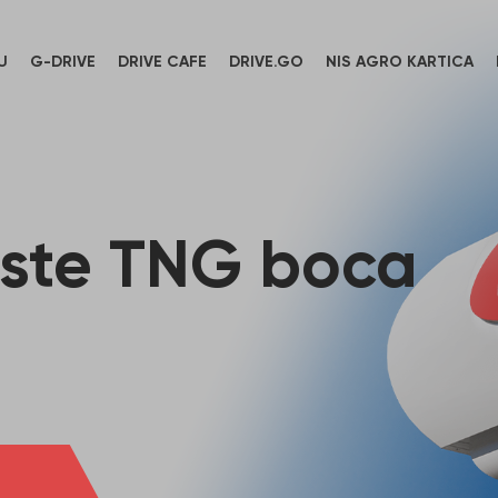
U
G-DRIVE
DRIVE CAFE
DRIVE.GO
NIS AGRO KARTICA
rste TNG boca