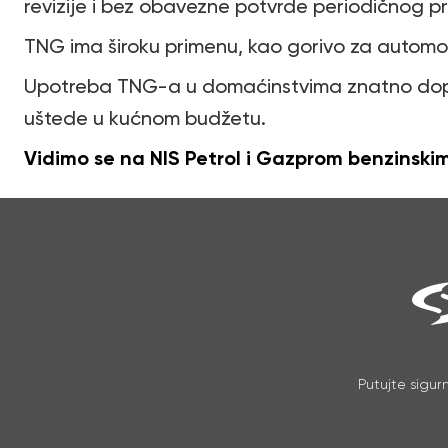
revizije i bez obavezne potvrde periodičnog p
TNG ima široku primenu, kao gorivo za automobi
Upotreba TNG-a u domaćinstvima znatno dopri
uštede u kućnom budžetu.
Vidimo se na NIS Petrol i Gazprom benzinski
Putujte sigur