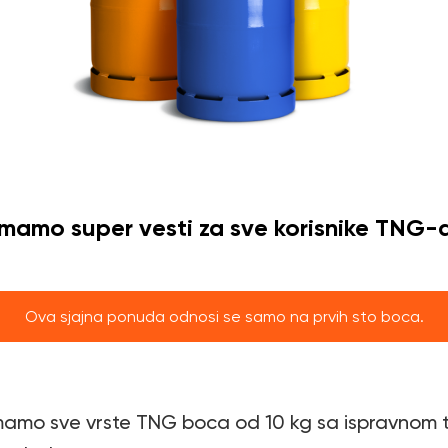
Imamo super vesti za sve korisnike TNG-a
Ova sjajna ponuda odnosi se samo na prvih sto boca.
 primamo sve vrste TNG boca od 10 kg sa ispravno