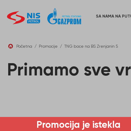
Skip
to
content
SA NAMA NA PUT
Početna
/
Promocije
/
TNG boce na BS Zrenjanin 5
Primamo sve v
Promocija je istekla