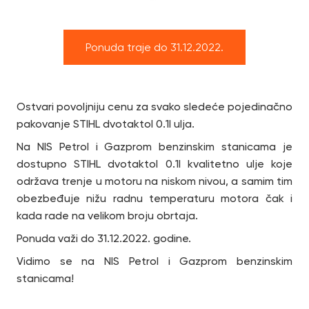
Ponuda traje do 31.12.2022.
Ostvari povoljniju cenu za svako sledeće pojedinačno
pakovanje STIHL dvotaktol 0.1l ulja.
Na NIS Petrol i Gazprom benzinskim stanicama je
dostupno STIHL dvotaktol 0.1l kvalitetno ulje koje
održava trenje u motoru na niskom nivou, a samim tim
obezbeđuje nižu radnu temperaturu motora čak i
kada rade na velikom broju obrtaja.
Ponuda važi do 31.12.2022. godine.
Vidimo se na NIS Petrol i Gazprom benzinskim
stanicama!