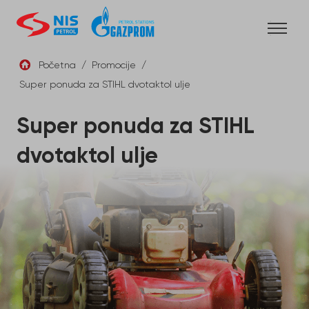
Skip
to
content
Početna
/
Promocije
/
Super ponuda za STIHL dvotaktol ulje
SRB
Super ponuda za STIHL
dvotaktol ulje