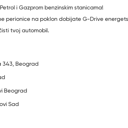
 Petrol i Gazprom benzinskim stanicama!
 perionice na poklon dobijate G-Drive energetsk
isti tvoj automobil.
a 343, Beograd
ad
vi Beograd
Novi Sad