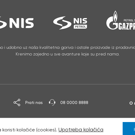
no i udobno uz naša kvalitetna goriva i ostale proizvode iz prodavnic
Krenimo zajedno u sve avanture koje su pred nama.
Prati nas
08 0000 8888
O 
Upotreba kolačića
 koristi kolačiće (cookies).
Novi Sad. Sva prava zadržana.
Dizajn i razvoj:
PopArt Studi