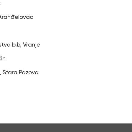
c
, Aranđelovac
stva b.b, Vranje
ćin
, Stara Pazova