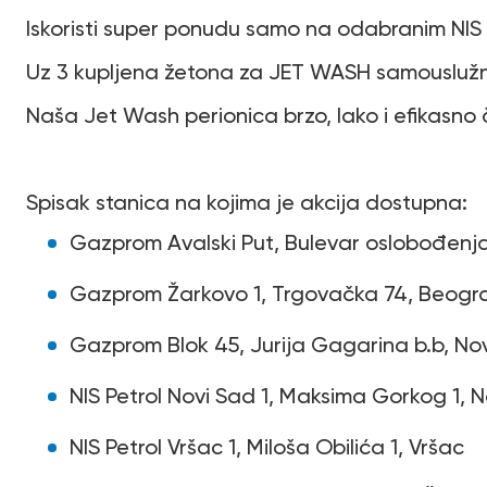
Iskoristi super ponudu samo na odabranim NIS
Uz 3 kupljena žetona za JET WASH samouslužne
Naša Jet Wash perionica brzo, lako i efikasno č
Spisak stanica na kojima je akcija dostupna:
Gazprom Avalski Put, Bulevar oslobođenj
Gazprom Žarkovo 1, Trgovačka 74, Beogr
Gazprom Blok 45, Jurija Gagarina b.b, No
NIS Petrol Novi Sad 1, Maksima Gorkog 1, 
NIS Petrol Vršac 1, Miloša Obilića 1, Vršac