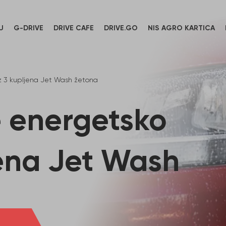
U
G-DRIVE
DRIVE CAFE
DRIVE.GO
NIS AGRO KARTICA
z 3 kupljena Jet Wash žetona
 energetsko
jena Jet Wash