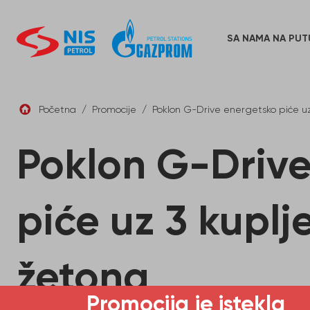
Skip
to
content
SA NAMA NA PUT
Početna
/
Promocije
/
Poklon G-Drive energetsko piće u
Poklon G-Drive
piće uz 3 kupl
žetona
Promocija je istekla