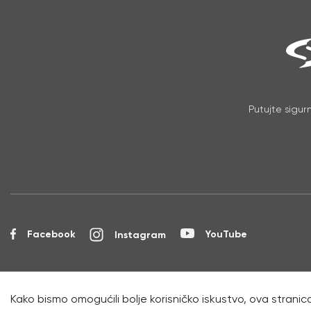
Putujte sigur
Facebook
YouTube
Instagram
Kako bismo omogućili bolje korisničko iskustvo, ova stranica
Copyright © 2026 NIS a.d. 