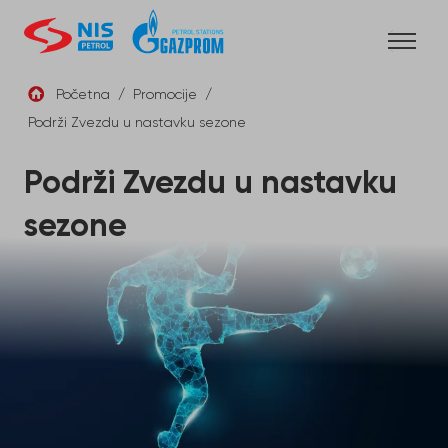
Skip
to
content
Početna
/
Promocije
/
Podrži Zvezdu u nastavku sezone
SRB
Podrži Zvezdu u nastavku
sezone