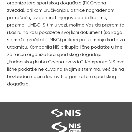
organizatora sportskog događaja (FK Crvena
zvezda), prilikom uručivanja ulaznice nagrađenom
potrošaču, evidentirati njegove podatke: ime,
prezime i JMBG. S tim u vezi, molimo Vas da pripremite
i kasiru na kasi pokažete svoj lični dokument (sa koga
se može pročitati JMBG) prilikom preuzimanja karte za
utakmicu. Kompanija NIS prikuplja lične podatke u ime i
za račun organizatora sportskog događaja
„Fudbalskog kluba Crvena zvezda“. Kompanija NIS ove
lične podatke ne čuva na svojim sistemima, već će na
bezbedan način dostaviti organizatoru sportskog
događaja.