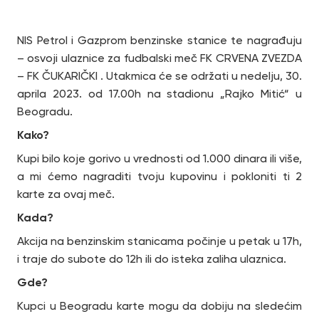
NIS Petrol i Gazprom benzinske stanice te nagrađuju
– osvoji ulaznice za fudbalski meč FK CRVENA ZVEZDA
– FK ČUKARIČKI . Utakmica će se održati u nedelju, 30.
aprila 2023. od 17.00h na stadionu „Rajko Mitić“ u
Beogradu.
Kako?
Kupi bilo koje gorivo u vrednosti od 1.000 dinara ili više,
a mi ćemo nagraditi tvoju kupovinu i pokloniti ti 2
karte za ovaj meč.
Kada?
Akcija na benzinskim stanicama počinje u petak u 17h,
i traje do subote do 12h ili do isteka zaliha ulaznica.
Gde?
Kupci u Beogradu karte mogu da dobiju na sledećim