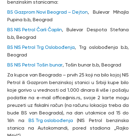
benzinskim stanicama:
BS Gazprom Novi Beograd – Dejton
, Bulevar Mihajla
Pupina b.b, Beograd
BS NIS Petrol Čarli Čaplin
, Bulevar Despota Stefana
b.b, Beograd
BS NIS Petrol Trg Oslobođenja
, Trg oslobođenja b.b,
Beograd
BS NIS Petrol Tošin bunar
, Tošin bunar b.b, Beograd
Za kupce van Beograda – prvih 25 koji na bilo kojoj NIS
Petrol ili Gazprom benzinskoj stanici u Srbiji kupe bilo
koje gorivo u vrednosti od 1.000 dinara ili više i pošalju
podatke na e-mail office@nis.rs, svoje 2 karte mogu
preuzeti uz fiskalni račun (na računu lokacija treba da
bude BS van Beograda), na dan utakmice od 15 do
16h na
BS Trg oslobođenja
(NIS Petrol benzinska
stanica na Autokomandi, pored stadiona „Rajko
Mitić”).