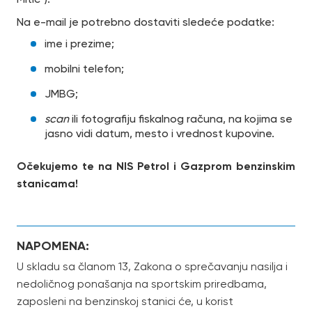
Na e-mail je potrebno dostaviti sledeće podatke:
ime i prezime;
mobilni telefon;
JMBG;
scan
ili fotografiju fiskalnog računa, na kojima se
jasno vidi datum, mesto i vrednost kupovine.
Očekujemo te na NIS Petrol i Gazprom benzinskim
stanicama!
NAPOMENA:
U skladu sa članom 13, Zakona o sprečavanju nasilja i
nedoličnog ponašanja na sportskim priredbama,
zaposleni na benzinskoj stanici će, u korist