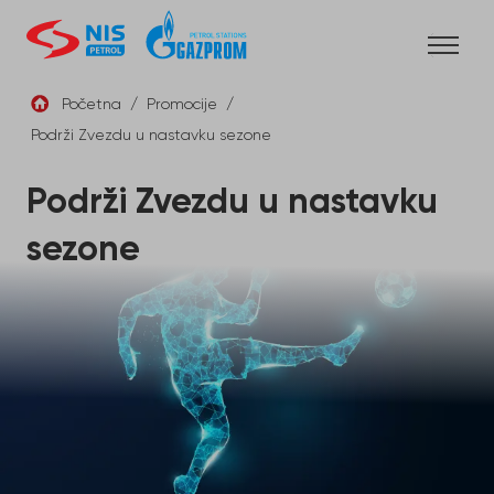
Skip
to
content
Početna
/
Promocije
/
Podrži Zvezdu u nastavku sezone
SRB
Podrži Zvezdu u nastavku
sezone