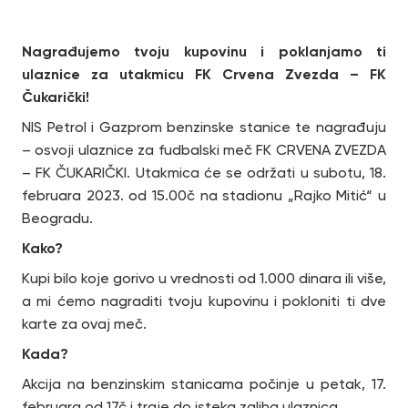
Nagrađujemo tvoju kupovinu i poklanjamo ti
ulaznice za utakmicu FK Crvena Zvezda – FK
Čukarički!
NIS Petrol i Gazprom benzinske stanice te nagrađuju
– osvoji ulaznice za fudbalski meč FK CRVENA ZVEZDA
– FK ČUKARIČKI. Utakmica će se održati u subotu, 18.
februara 2023. od 15.00č na stadionu „Rajko Mitić“ u
Beogradu.
Kako?
Kupi bilo koje gorivo u vrednosti od 1.000 dinara ili više,
a mi ćemo nagraditi tvoju kupovinu i pokloniti ti dve
karte za ovaj meč.
Kada?
Akcija na benzinskim stanicama počinje u petak, 17.
februara od 17č i traje do isteka zaliha ulaznica.