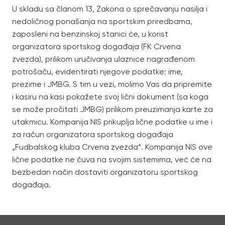
U skladu sa članom 13, Zakona o sprečavanju nasilja i
nedoličnog ponašanja na sportskim priredbama,
zaposleni na benzinskoj stanici će, u korist
organizatora sportskog događaja (FK Crvena
zvezda), prilikom uručivanja ulaznice nagrađenom
potrošaču, evidentirati njegove podatke: ime,
prezime i JMBG. S tim u vezi, molimo Vas da pripremite
i kasiru na kasi pokažete svoj lični dokument (sa koga
se može pročitati JMBG) prilikom preuzimanja karte za
utakmicu. Kompanija NIS prikuplja lične podatke u ime i
za račun organizatora sportskog događaja
„Fudbalskog kluba Crvena zvezda“. Kompanija NIS ove
lične podatke ne čuva na svojim sistemima, već će na
bezbedan način dostaviti organizatoru sportskog
događaja.