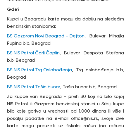
Gde?
Kupci u Beogradu karte mogu da dobiju na sledećim
benzinskim stanicama:
BS Gazprom Novi Beograd – Dejton
, Bulevar Mihajla
Pupina b.b, Beograd
BS NIS Petrol Čarli Čaplin
, Bulevar Despota Stefana
b.b, Beograd
BS NIS Petrol Trg Oslobođenja
, Trg oslobođenja b.b,
Beograd
BS NIS Petrol Tošin bunar
, Tošin bunar b.b, Beograd
Za kupce van Beograda – prvih 30 koji na bilo kojoj
NIS Petrol ili Gazprom benzinskoj stanici u Srbiji kupe
bilo koje gorivo u vrednosti od 1.000 dinara ili više i
pošalju podatke na e-mail office@nis.rs, svoje dve
karte mogu preuzeti uz fiskalni račun (na računu