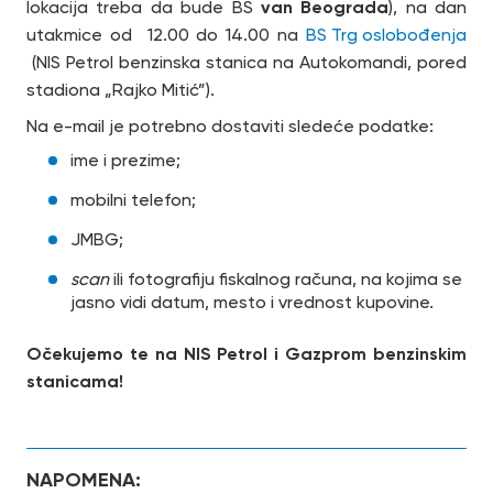
van Beograda
lokacija treba da bude BS
), na dan
utakmice od 12.00 do 14.00 na
BS Trg oslobođenja
(NIS Petrol benzinska stanica na Autokomandi, pored
stadiona „Rajko Mitić”).
Na e-mail je potrebno dostaviti sledeće podatke:
ime i prezime;
mobilni telefon;
JMBG;
scan
ili fotografiju fiskalnog računa, na kojima se
jasno vidi datum, mesto i vrednost kupovine.
Očekujemo te na NIS Petrol i Gazprom benzinskim
stanicama!
NAPOMENA: