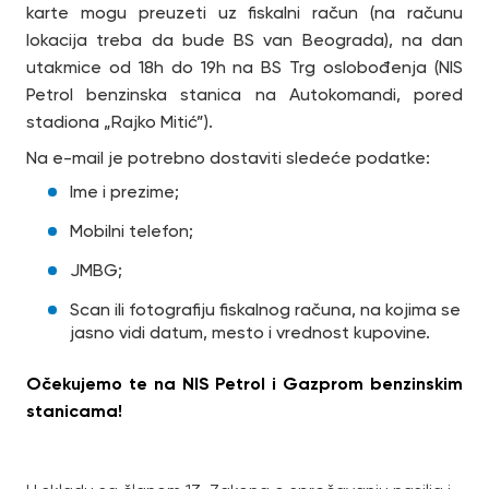
karte mogu preuzeti uz fiskalni račun (na računu
lokacija treba da bude BS van Beograda), na dan
utakmice od 18h do 19h na BS Trg oslobođenja (NIS
Petrol benzinska stanica na Autokomandi, pored
stadiona „Rajko Mitić”).
Na e-mail je potrebno dostaviti sledeće podatke:
Ime i prezime;
Mobilni telefon;
JMBG;
Scan ili fotografiju fiskalnog računa, na kojima se
jasno vidi datum, mesto i vrednost kupovine.
Očekujemo te na NIS Petrol i Gazprom benzinskim
stanicama!