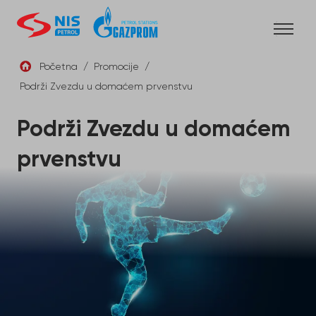
Skip
to
content
Početna
/
Promocije
/
Podrži Zvezdu u domaćem prvenstvu
SRB
Podrži Zvezdu u domaćem
prvenstvu