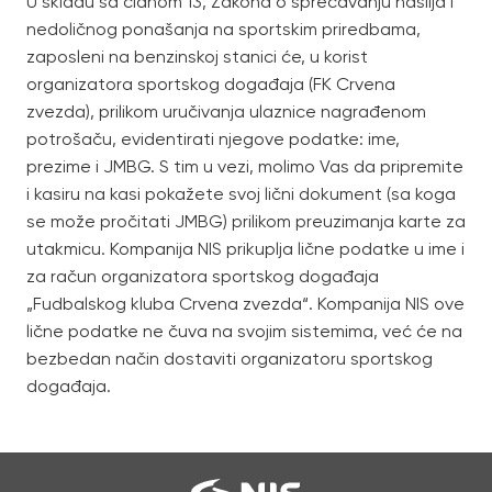
U skladu sa članom 13, Zakona o sprečavanju nasilja i
nedoličnog ponašanja na sportskim priredbama,
zaposleni na benzinskoj stanici će, u korist
organizatora sportskog događaja (FK Crvena
zvezda), prilikom uručivanja ulaznice nagrađenom
potrošaču, evidentirati njegove podatke: ime,
prezime i JMBG. S tim u vezi, molimo Vas da pripremite
i kasiru na kasi pokažete svoj lični dokument (sa koga
se može pročitati JMBG) prilikom preuzimanja karte za
utakmicu. Kompanija NIS prikuplja lične podatke u ime i
za račun organizatora sportskog događaja
„Fudbalskog kluba Crvena zvezda“. Kompanija NIS ove
lične podatke ne čuva na svojim sistemima, već će na
bezbedan način dostaviti organizatoru sportskog
događaja.