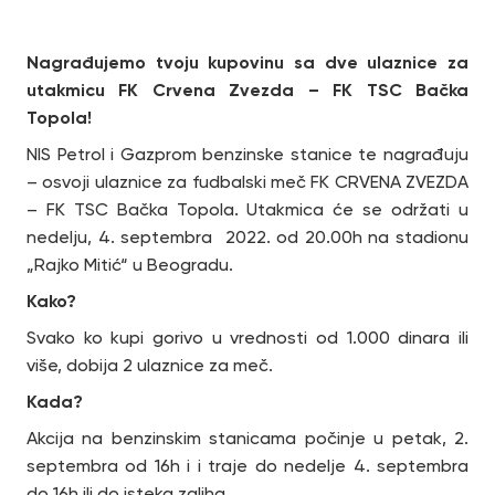
Nagrađujemo tvoju kupovinu sa dve ulaznice za
utakmicu FK Crvena Zvezda – FK
TSC Bačka
Topola
!
NIS Petrol i Gazprom benzinske stanice te nagrađuju
– osvoji ulaznice za fudbalski meč FK CRVENA ZVEZDA
– FK TSC Bačka Topola. Utakmica će se održati u
nedelju, 4. septembra 2022. od 20.00h na stadionu
„Rajko Mitić“ u Beogradu.
Kako?
Svako ko kupi gorivo u vrednosti od 1.000 dinara ili
više, dobija 2 ulaznice za meč.
Kada?
Akcija na benzinskim stanicama počinje u petak, 2.
septembra od 16h i i traje do nedelje 4. septembra
do 16h ili do isteka zaliha.