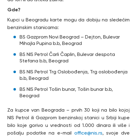
Gde?
Kupci u Beogradu karte mogu da dobiju na sledećim
benzinskim stanicama:
BS Gazprom Novi Beograd – Dejton, Bulevar
Mihajla Pupina b.b, Beograd
BS NIS Petrol Čarli Čaplin, Bulevar despota
Stefana b.b, Beograd
BS NIS Petrol Trg Oslobođenja, Trg oslobođenja
b.b, Beograd
BS NIS Petrol Tošin bunar, Tošin bunar b.b,
Beograd
Za kupce van Beograda – prvih 30 koji na bilo kojoj
NIS Petrol ili Gazprom benzinskoj stanici u Srbiji kupe
bilo koje gorivo u vrednosti od 1.000 dinara ili više i
pošalju podatke na e-mail
office@nis.rs
, svoje dve