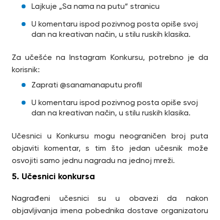
Lajkuje „Sa nama na putu“ stranicu
U komentaru ispod pozivnog posta opiše svoj
dan na kreativan način, u stilu ruskih klasika.
Za učešće na Instagram Konkursu, potrebno je da
korisnik:
Zaprati @sanamanaputu profil
U komentaru ispod pozivnog posta opiše svoj
dan na kreativan način, u stilu ruskih klasika.
Učesnici u Konkursu mogu neograničen broj puta
objaviti komentar, s tim što jedan učesnik može
osvojiti samo jednu nagradu na jednoj mreži.
5. Učesnici konkursa
Nagrađeni učesnici su u obavezi da nakon
objavljivanja imena pobednika dostave organizatoru