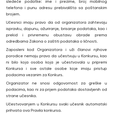
sledeće podatke: ime i prezime, broj mobilnog
telefona i punu adresu prebivališta sa poštanskim
brojem.
Učesnici imaju pravo da od organizatora zahtevaju
ispravku, dopunu, ažuriranje, brisanje podataka, kao i
prekid i privremenu obustavu obrade prema
odredbama Zakona o zaštiti podataka o ličnosti.
Zaposleni kod Organizatora i uži članovi njihove
porodice nemaju pravo da učestvuju u Konkursu, kao
ni bilo koja osoba koja je učestvovala u pripremi
Konkursa i sve ostale osobe koje imaju pristup
podacima vezanim za Konkurs.
Organizator ne snosi odgovornost za greške u
podacima, kao ni za prijem podataka dostavljenih od
strane učesnika.
Učestvovanjem u Konkursu svaki učesnik automatski
prihvata ova Pravila konkursa.