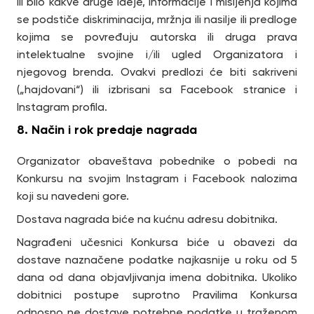
ili bilo kakve druge ideje, informacije i mišljenja kojima
se podstiče diskriminacija, mržnja ili nasilje ili predloge
kojima se povređuju autorska ili druga prava
intelektualne svojine i/ili ugled Organizatora i
njegovog brenda. Ovakvi predlozi će biti sakriveni
(„hajdovani“) ili izbrisani sa Facebook stranice i
Instagram profila.
8. Način i rok predaje nagrada
Organizator obaveštava pobednike o pobedi na
Konkursu na svojim Instagram i Facebook nalozima
koji su navedeni gore.
Dostava nagrada biće na kućnu adresu dobitnika.
Nagrađeni učesnici Konkursa biće u obavezi da
dostave naznačene podatke najkasnije u roku od 5
dana od dana objavljivanja imena dobitnika. Ukoliko
dobitnici postupe suprotno Pravilima Konkursa
odnosno ne dostave potrebne podatke u traženom