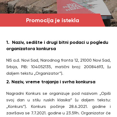
Promocija je istekla
1. Naziv, sedište i drugi bitni podaci u pogledu
organizatora konkursa
NIS a.d. Novi Sad, Narodnog fronta 12, 21000 Novi Sad,
Srbija, PIB: 104052135, matični broj: 20084693, (u
daljem tekstu „Organizator“).
2. Naziv, vreme trajanja i svrha konkursa
Nagradni Konkurs se organizuje pod nazivom „Opiši
svoj dan u stilu ruskih klasika“ (u daljem tekstu:
„Konkurs“). Konkurs počinje 28.6.2021. godine i
završava se 7.7.2021. godine u 23.59h. Organizator će