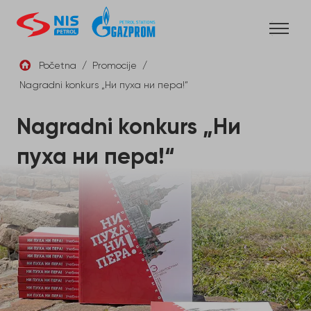
Skip
to
content
Početna
/
Promocije
/
Nagradni konkurs „Ни пуха ни пера!“
SRB
Nagradni konkurs „Ни
пуха ни пера!“