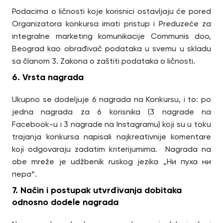
Podacima o ličnosti koje korisnici ostavljaju će pored
Organizatora konkursa imati pristup i Preduzeće za
integralne marketing komunikacije Communis doo,
Beograd kao obrađivač podataka u svemu u skladu
sa članom 3. Zakona o zaštiti podataka o ličnosti.
6. Vrsta nagrada
Ukupno se dodeljuje 6 nagrada na Konkursu, i to: po
jedna nagrada za 6 korisnika (3 nagrade na
Facebook-u i 3 nagrade na Instagramu) koji su u toku
trajanja konkursa napisali najkreativnije komentare
koji odgovaraju zadatim kriterijumima. Nagrada na
obe mreže je udžbenik ruskog jezika „Ни пуха ни
пера“.
7. Način i postupak utvrđivanja dobitaka
odnosno dodele nagrada