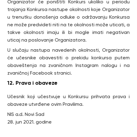
Organizator će poništiti Konkurs ukoliko u periodu
trajanja Konkursa nastupe okolnosti koje Organizator
u trenutku donošenja odluke o održavanju Konkursa
ne može predvideti niti na te okolnosti može uticati, a
takve okolnosti imaju ili bi mogle imati negativan
uticaj na poslovanje Organizatora.
U slučaju nastupa navedenih okolnosti, Organizator
će učesnike obavestiti o prekidu konkursa putem
obaveštenja na zvaničnom Instagram nalogu i na
zvaničnoj Facebook stranici.
12. Prava i obaveze
Učesnik koji učestvuje u Konkursu prihvata prava i
obaveze utvrđene ovim Pravilima.
NIS a.d. Novi Sad
28. jun 2021. godine