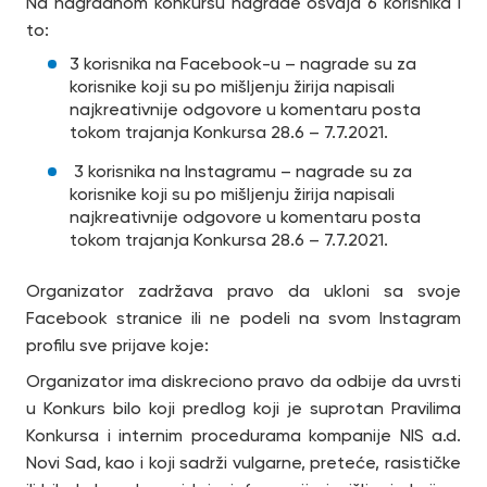
Na nagradnom konkursu nagrade osvaja 6 korisnika i
to:
3 korisnika na Facebook-u – nagrade su za
korisnike koji su po mišljenju žirija napisali
najkreativnije odgovore u komentaru posta
tokom trajanja Konkursa 28.6 – 7.7.2021.
3 korisnika na Instagramu – nagrade su za
korisnike koji su po mišljenju žirija napisali
najkreativnije odgovore u komentaru posta
tokom trajanja Konkursa 28.6 – 7.7.2021.
Organizator zadržava pravo da ukloni sa svoje
Facebook stranice ili ne podeli na svom Instagram
profilu sve prijave koje:
Organizator ima diskreciono pravo da odbije da uvrsti
u Konkurs bilo koji predlog koji je suprotan Pravilima
Konkursa i internim procedurama kompanije NIS a.d.
Novi Sad, kao i koji sadrži vulgarne, preteće, rasističke