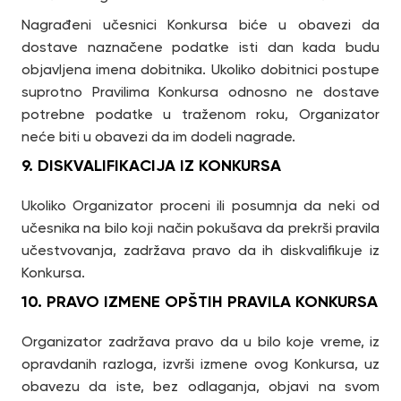
Nagrađeni učesnici Konkursa biće u obavezi da
dostave naznačene podatke isti dan kada budu
objavljena imena dobitnika. Ukoliko dobitnici postupe
suprotno Pravilima Konkursa odnosno ne dostave
potrebne podatke u traženom roku, Organizator
neće biti u obavezi da im dodeli nagrade.
9. DISKVALIFIKACIJA IZ KONKURSA
Ukoliko Organizator proceni ili posumnja da neki od
učesnika na bilo koji način pokušava da prekrši pravila
učestvovanja, zadržava pravo da ih diskvalifikuje iz
Konkursa.
10. PRAVO IZMENE OPŠTIH PRAVILA KONKURSA
Organizator zadržava pravo da u bilo koje vreme, iz
opravdanih razloga, izvrši izmene ovog Konkursa, uz
obavezu da iste, bez odlaganja, objavi na svom