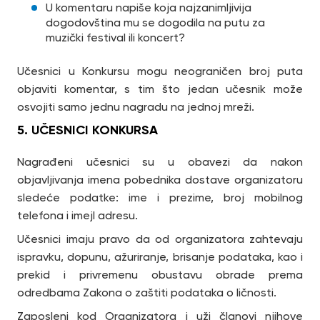
U komentaru napiše koja najzanimljivija
dogodovština mu se dogodila na putu za
muzički festival ili koncert?
Učesnici u Konkursu mogu neograničen broj puta
objaviti komentar, s tim što jedan učesnik može
osvojiti samo jednu nagradu na jednoj mreži.
5. UČESNICI KONKURSA
Nagrađeni učesnici su u obavezi da nakon
objavljivanja imena pobednika dostave organizatoru
sledeće podatke: ime i prezime, broj mobilnog
telefona i imejl adresu.
Učesnici imaju pravo da od organizatora zahtevaju
ispravku, dopunu, ažuriranje, brisanje podataka, kao i
prekid i privremenu obustavu obrade prema
odredbama Zakona o zaštiti podataka o ličnosti.
Zaposleni kod Organizatora i uži članovi njihove