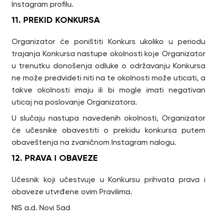
Instagram profilu.
11. PREKID KONKURSA
Organizator će poništiti Konkurs ukoliko u periodu
trajanja Konkursa nastupe okolnosti koje Organizator
u trenutku donošenja odluke o održavanju Konkursa
ne može predvideti niti na te okolnosti može uticati, a
takve okolnosti imaju ili bi mogle imati negativan
uticaj na poslovanje Organizatora.
U slučaju nastupa navedenih okolnosti, Organizator
će učesnike obavestiti o prekidu konkursa putem
obaveštenja na zvaničnom Instagram nalogu.
12. PRAVA I OBAVEZE
Učesnik koji učestvuje u Konkursu prihvata prava i
obaveze utvrđene ovim Pravilima.
NIS a.d. Novi Sad