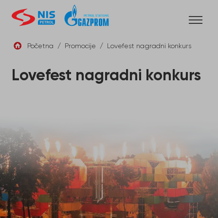
Skip
to
content
Početna
/
Promocije
/
Lovefest nagradni konkurs
SRB
Lovefest nagradni konkurs