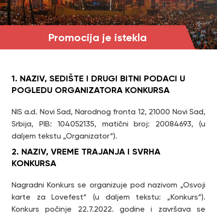
Promocija je istekla
1. NAZIV, SEDIŠTE I DRUGI BITNI PODACI U
POGLEDU ORGANIZATORA KONKURSA
NIS a.d. Novi Sad, Narodnog fronta 12, 21000 Novi Sad,
Srbija, PIB: 104052135, matični broj: 20084693, (u
daljem tekstu „Organizator“).
2. NAZIV, VREME TRAJANJA I SVRHA
KONKURSA
Nagradni Konkurs se organizuje pod nazivom „Osvoji
karte za Lovefest“ (u daljem tekstu: „Konkurs“).
Konkurs počinje 22.7.2022. godine i završava se