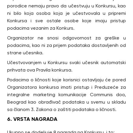
porodice nemaju pravo da učestvuju u Konkursu, kao
ni bilo koja osoba koja je učestvovala u pripremi
Konkursa i sve ostale osobe koje imaju pristup
podacima vezanim za Konkurs.
Organizator ne snosi odgovornost za greške u
podacima, kao ni za prijem podataka dostavljenih od
strane učesnika.
Učestvovanjem u Konkursu svaki učesnik automatski
prihvata ova Pravila konkursa.
Podacima o ličnosti koje korisnici ostavljaju će pored
Organizatora konkursa imati pristup i Preduzeće za
integralne marketing komunikacije Communis doo,
Beograd kao obrađivač podataka u svemu u skladu
sa članom 3. Zakona o zaštiti podataka o ličnosti.
6. VRSTA NAGRADA
Ukupno se dodeljuje 8 nagrada na Konkursu, i to: