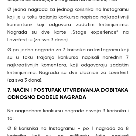
Ø jedna nagrada za jednog korisnika na Instagramu
koji je u toku trajanja konkursa napisao najkreativniji
komentare koji odgovara zadatim kriterijumima.
Nagrada su dve karte „Stage experience“ na
Lovefest-u (za sva 3 dana).
Ø po jedna nagrada za 7 korisnika na Instagramu koji
su u toku trajanja konkursa napisali narednih 7
najkreativnijih komentara, koji odgovaraju zadatim
kriterijumima. Nagrada su dve ulaznice za Lovefest
(za sva 3 dana).
7. NAČIN I POSTUPAK UTVRĐIVANJA DOBITAKA
ODNOSNO DODELE NAGRADA
Na nagradnom konkursu nagrade osvaja 3 korisnika i
to:
Ø 8 korisnika na Instagramu – po 1 nagrada za 8
korisnika koji su po mišljenju žirija napisali