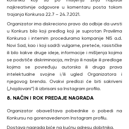
najkreativnije odgovore u komentaru posta tokom
trajanja Konkursa 22.7 – 24.7.2021.
Organizator ima diskreciono pravo da odbije da uvrsti
u Konkurs bilo koji predlog koji je suprotan Pravilima
Konkursa i internim procedurama kompanije NIS a.d.
Novi Sad, kao i koji sadrži vulgarne, preteće, rasističke
ili bilo kakve druge ideje, informacije i mišljenja kojima
se podstiče diskriminacija, mržnja ili nasilje ili predloge
kojima se povređuju autorska ili druga prava
intelektualne svojine i/ili ugled Organizatora i
njegovog brenda. Ovakvi predlozi će biti sakriveni
(„hajdovani“) ili izbrisani sa Instagram profila.
8. NAČIN I ROK PREDAJE NAGRADA
Organizator obaveštava pobednike o pobedi na
Konkursu na gorenavedenom Instagram profilu.
Dostava nagrada biće na kućnu adresu dobitnika.