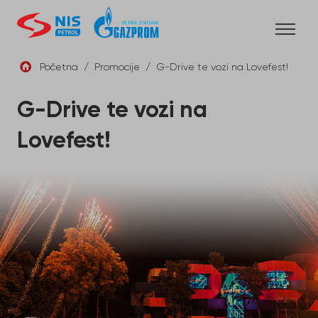
Skip
to
content
Početna
/
Promocije
/
G-Drive te vozi na Lovefest!
SRB
G-Drive te vozi na
Lovefest!