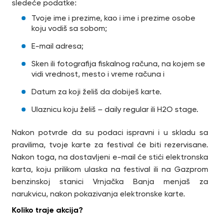
sledeće podatke:
Tvoje ime i prezime, kao i ime i prezime osobe
koju vodiš sa sobom;
E-mail adresa;
Sken ili fotografija fiskalnog računa, na kojem se
vidi vrednost, mesto i vreme računa i
Datum za koji želiš da dobiješ karte.
Ulaznicu koju želiš – daily regular ili H2O stage.
Nakon potvrde da su podaci ispravni i u skladu sa
pravilima, tvoje karte za festival će biti rezervisane.
Nakon toga, na dostavljeni e-mail će stići elektronska
karta, koju prilikom ulaska na festival ili na Gazprom
benzinskoj stanici Vrnjačka Banja menjaš za
narukvicu, nakon pokazivanja elektronske karte.
Koliko traje akcija?