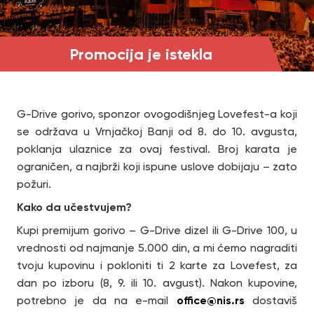
Promocija je istekla
G-Drive gorivo, sponzor ovogodišnjeg Lovefest-a koji
se održava u Vrnjačkoj Banji od 8. do 10. avgusta,
poklanja ulaznice za ovaj festival. Broj karata je
ograničen, a najbrži koji ispune uslove dobijaju – zato
požuri.
Kako da učestvujem?
Kupi premijum gorivo – G-Drive dizel ili G-Drive 100, u
vrednosti od najmanje 5.000 din, a mi ćemo nagraditi
tvoju kupovinu i pokloniti ti 2 karte za Lovefest, za
dan po izboru (8, 9. ili 10. avgust). Nakon kupovine,
office@nis.rs
potrebno je da na e-mail
dostaviš