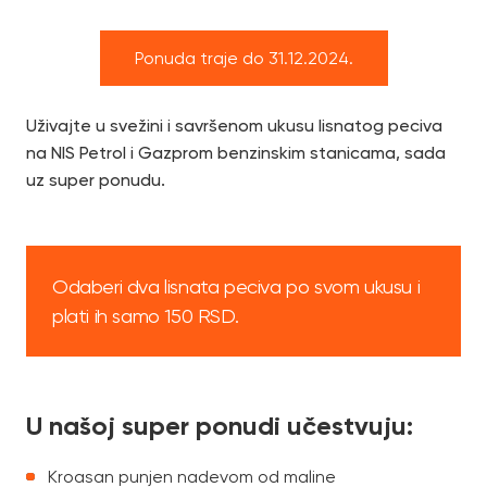
Ponuda traje do 31.12.2024.
Uživajte u svežini i savršenom ukusu lisnatog peciva
na NIS Petrol i Gazprom benzinskim stanicama, sada
uz super ponudu.
Odaberi dva lisnata peciva po svom ukusu i
plati ih samo 150 RSD.
U našoj super ponudi učestvuju:
Kroasan punjen nadevom od maline