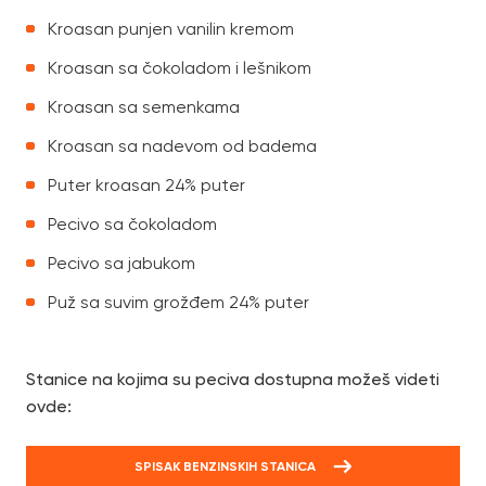
Kroasan punjen vanilin kremom
Kroasan sa čokoladom i lešnikom
Kroasan sa semenkama
Kroasan sa nadevom od badema
Puter kroasan 24% puter
Pecivo sa čokoladom
Pecivo sa jabukom
Puž sa suvim grožđem 24% puter
Stanice na kojima su peciva dostupna možeš videti
ovde:
SPISAK BENZINSKIH STANICA