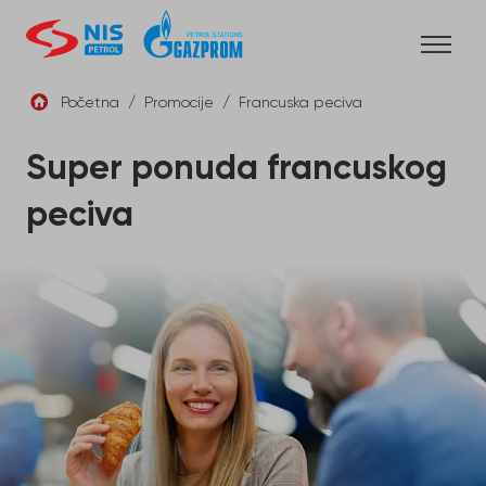
Skip
to
content
Početna
/
Promocije
/
Francuska peciva
SRB
Super ponuda francuskog
peciva