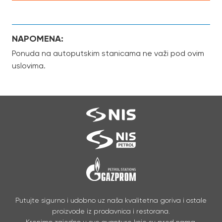
NAPOMENA:
Ponuda na autoputskim stanicama ne važi pod ovim
uslovima.
Putujte sigurno i udobno uz naša kvalitetna goriva i ostale
proizvode iz prodavnica i restorana.
Krenimo zajedno u sve avanture koje su pred nama.