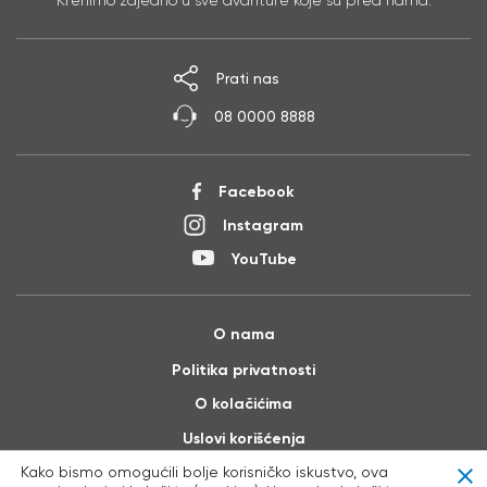
Prati nas
08 0000 8888
Facebook
Instagram
YouTube
O nama
Politika privatnosti
O kolačićima
Uslovi korišćenja
Kako bismo omogućili bolje korisničko iskustvo, ova
Clo