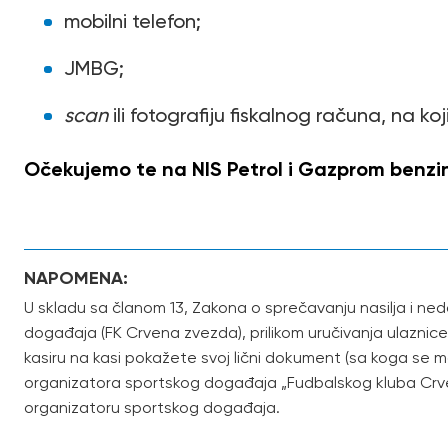
mobilni telefon;
JMBG;
scan
ili fotografiju fiskalnog računa, na k
Očekujemo te na NIS Petrol i Gazprom benzi
NAPOMENA:
U skladu sa članom 13, Zakona o sprečavanju nasilja i ne
događaja (FK Crvena zvezda), prilikom uručivanja ulaznic
kasiru na kasi pokažete svoj lični dokument (sa koga se m
organizatora sportskog događaja „Fudbalskog kluba Crve
organizatoru sportskog događaja.