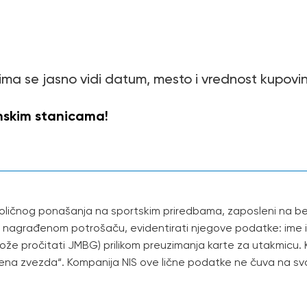
ojima se jasno vidi datum, mesto i vrednost kupovi
nskim stanicama!
doličnog ponašanja na sportskim priredbama, zaposleni na ben
e nagrađenom potrošaču, evidentirati njegove podatke: ime i 
ože pročitati JMBG) prilikom preuzimanja karte za utakmicu. K
na zvezda“. Kompanija NIS ove lične podatke ne čuva na svo