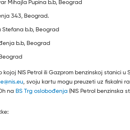
var Mihajla Pupina b.b, Beograd
enja 343, Beograd.
a Stefana b.b, Beograd
ođenja b.b, Beograd
, Beograd
kojoj NIS Petrol ili Gazprom benzinskoj stanici u S
ce@nis.eu
, svoju kartu mogu preuzeti uz fiskalni
30h na
BS Trg oslobođenja
(NIS Petrol benzinska 
tke: