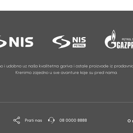
no i udobno uz naša kvalitetna goriva i ostale proizvode iz prodavnic
Krenimo zajedno u sve avanture koje su pred nama.
Prati nas
08 0000 8888
O 