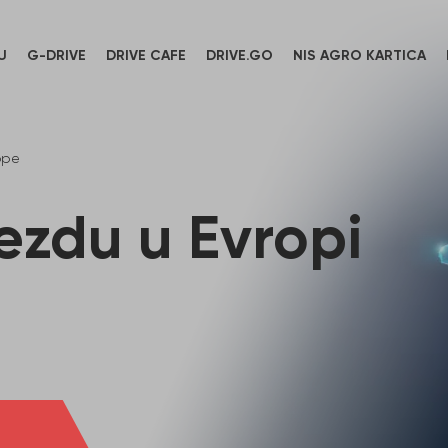
U
G-DRIVE
DRIVE CAFE
DRIVE.GO
NIS AGRO KARTICA
ope
ezdu u Evropi