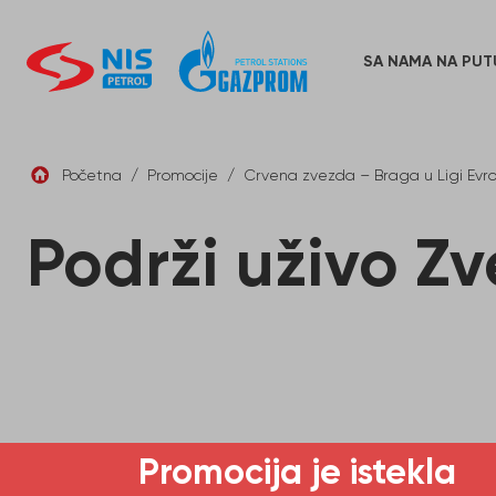
Skip
to
content
SA NAMA NA PUT
Početna
/
Promocije
/
Crvena zvezda – Braga u Ligi Evr
Podrži uživo Zv
Promocija je istekla