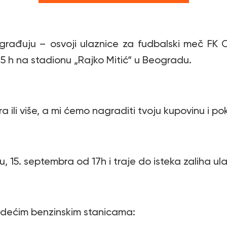
nagrađuju – osvoji ulaznice za fudbalski meč 
45 h na stadionu „Rajko Mitić“ u Beogradu.
a ili više, a mi ćemo nagraditi tvoju kupovinu i pok
 15. septembra od 17h i traje do isteka zaliha ul
edećim benzinskim stanicama: