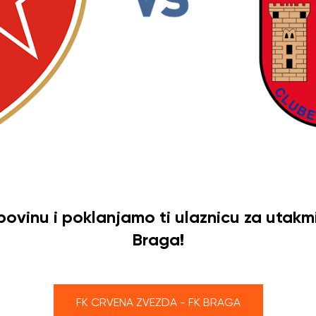
ovinu i poklanjamo ti ulaznicu za utakm
Braga!
FK CRVENA ZVEZDA - FK BRAGA