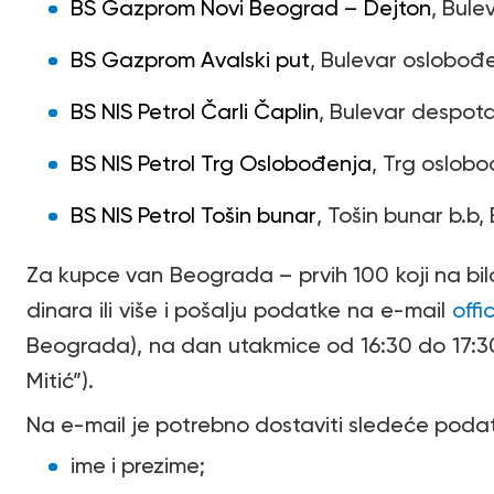
BS Gazprom Novi Beograd – Dejton
, Bule
BS Gazprom Avalski put
, Bulevar oslobođ
BS NIS Petrol Čarli Čaplin
, Bulevar despot
BS NIS Petrol Trg Oslobođenja
, Trg oslob
BS NIS Petrol Tošin bunar
, Tošin bunar b.b
Za kupce van Beograda – prvih 100 koji na bilo 
dinara ili više i pošalju podatke na e-mail
offi
Beograda), na dan utakmice od 16:30 do 17:
Mitić”).
Na e-mail je potrebno dostaviti sledeće poda
ime i prezime;