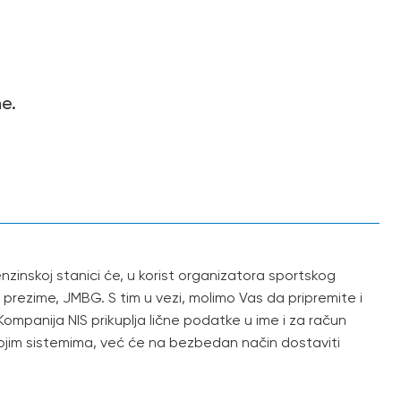
ne.
zinskoj stanici će, u korist organizatora sportskog
prezime, JMBG. S tim u vezi, molimo Vas da pripremite i
ompanija NIS prikuplja lične podatke u ime i za račun
jim sistemima, već će na bezbedan način dostaviti