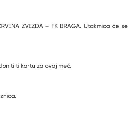
FK CRVENA ZVEZDA – FK BRAGA. Utakmica će se
loniti ti kartu za ovaj meč.
aznica.