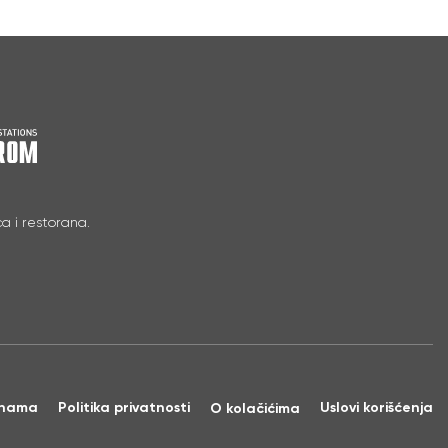
a i restorana.
nama
Politika privatnosti
Uslovi korišćenja
O kolačićima