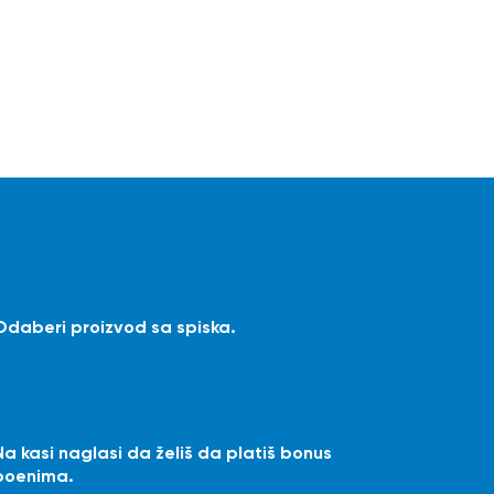
Odaberi proizvod sa spiska.
Na kasi naglasi da želiš da platiš bonus
poenima.