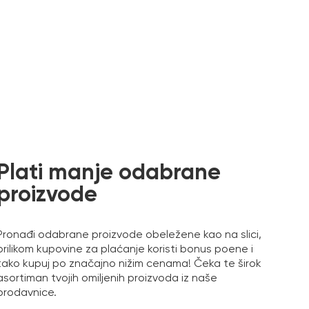
Plati manje odabrane
proizvode
Pronađi odabrane proizvode obeležene kao na slici,
prilikom kupovine za plaćanje koristi bonus poene i
tako kupuj po značajno nižim cenama! Čeka te širok
asortiman tvojih omiljenih proizvoda iz naše
prodavnice.