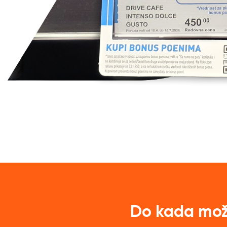
Do kada mož