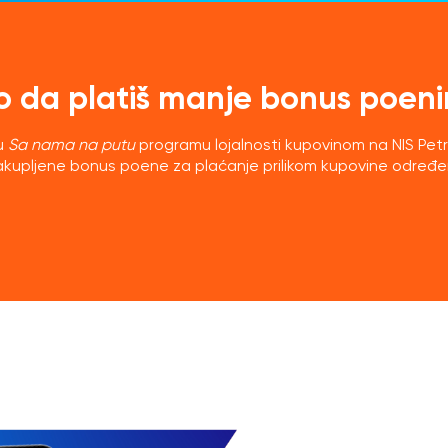
o da platiš manje bonus poen
u
Sa nama na putu
programu lojalnosti kupovinom na NIS Pet
sakupljene bonus poene za plaćanje prilikom kupovine određen