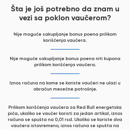
Šta je još potrebno da znam u
vezi sa poklon vaučerom?
Nije moguće sakupljanje bonus poena prilikom
korišćenja vaučera.
Nije moguće sakupljanje bonus poena niti kupona
prilikom korišćenja vaučera.
Iznos računa na kome se koriste vaučeri ne ulazi u
obračun mesečne potrošnje.
Prilikom korišćenja vaučera za Red Bull energetska
pića, ukoliko se vaučer koristi za jedan artikal, iznos
računa se spušta na 0,01 rsd. Ukoliko se koriste dva
vaučera istovremeno, iznos računa se spušta na