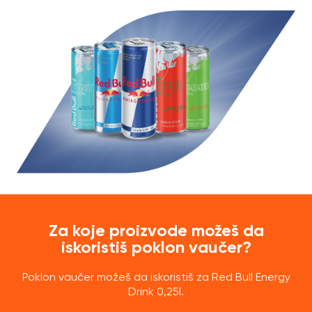
Za koje proizvode možeš da
iskoristiš poklon vaučer?
Poklon vaučer možeš da iskoristiš za Red Bull Energy
Drink 0,25l.