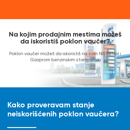
Na kojim prodajnim mestima možeš
da iskoristiš poklon vaučer?
Poklon vaučer možeš da iskoristiš na svim NIS Petrol i
Gazprom benzinskim stanicama.
Kako proveravam stanje
neiskorišćenih poklon vaučera?