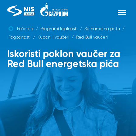
Skip
to
content
Početna
/
Programi lojalnosti
/
Sa nama na putu
/
Pogodnosti
/
Kuponi i vaučeri
/
Red Bull vaučeri
SRB
Iskoristi poklon vaučer za
Red Bull energetska pića