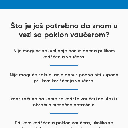
Šta je još potrebno da znam u
vezi sa poklon vaučerom?
Nije moguće sakupljanje bonus poena prilikom
korišćenja vaučera.
Nije moguće sakupljanje bonus poena niti kupona
prilikom korišćenja vaučera.
Iznos računa na kome se koriste vaučeri ne ulazi u
obračun mesečne potrošnje.
Prilikom korišćenja poklon vaučera, ukoliko se