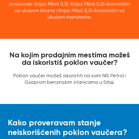
proizvode: Knjaz Miloš 0,5l, Knjaz Miloš 0,5l Aromatični
sa ukusom limuna i Knjaz Miloš 0,5l Aromatični sa
ukusom mandarine.
Na kojim prodajnim mestima možeš
da iskoristiš poklon vaučer?
Poklon vaučer možeš iskoristiti na svim NIS Petrol i
Gazprom benzinskim stanicama u Srbiji.
Kako proveravam
stanje
neiskorišćenih
poklon vaučera?