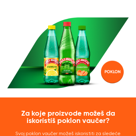
Za koje proizvode možeš da
iskoristiš poklon vaučer?
Svoj poklon vaučer možeš iskoristiti za sledeće