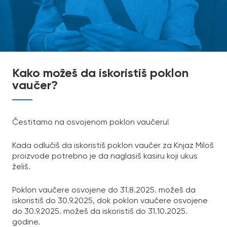
Kako možeš da iskoristiš poklon
vaučer?
Čestitamo na osvojenom poklon vaučeru!
Kada odlučiš da iskoristiš poklon vaučer za Knjaz Miloš
proizvode potrebno je da naglasiš kasiru koji ukus
želiš.
Poklon vaučere osvojene do 31.8.2025. možeš da
iskoristiš do 30.9.2025, dok poklon vaučere osvojene
do 30.9.2025. možeš da iskoristiš do 31.10.2025.
godine.