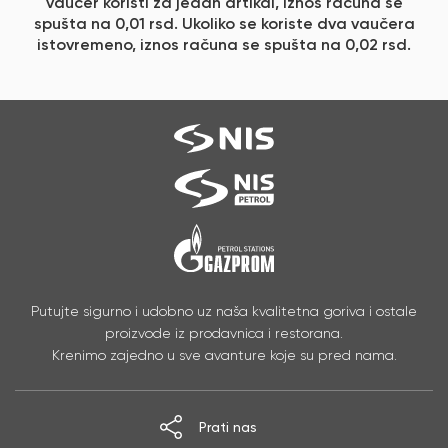
vaučer koristi za jedan artikal, iznos računa se
spušta na 0,01 rsd. Ukoliko se koriste dva vaučera
istovremeno, iznos računa se spušta na 0,02 rsd.
Putujte sigurno i udobno uz naša kvalitetna goriva i ostale
proizvode iz prodavnica i restorana.
Krenimo zajedno u sve avanture koje su pred nama.
Prati nas