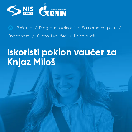
Skip
to
content
Početna
/
Programi lojalnosti
/
Sa nama na putu
/
Pogodnosti
/
Kuponi i vaučeri
/
Knjaz Miloš
SRB
Iskoristi poklon vaučer za
Knjaz Miloš