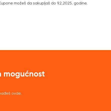
Kupone možeš da sakupljaš do 9.2.2025. godine.
m mogućnost
nađeš ovde.