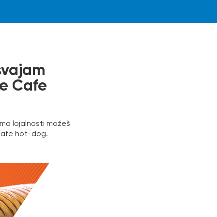
svajam
ve Cafe
ma lojalnosti možeš
Cafe hot-dog.