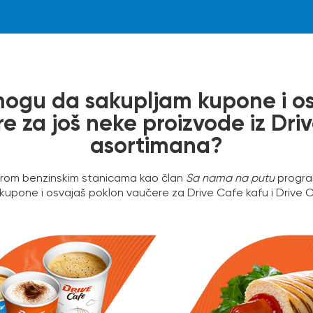
 mogu da sakupljam kupone i o
e za još neke proizvode iz Dri
asortimana?
zprom benzinskim stanicama kao član
Sa nama na putu
progra
 kupone i osvajaš poklon vaučere za Drive Cafe kafu i Drive 