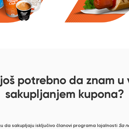
 još potrebno da znam u 
sakupljanjem kupona?
 da sakupljaju isključivo članovi programa lojalnosti
Sa n