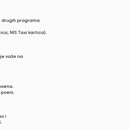
a drugih programa
a, NIS Taxi kartica).
je važe na
 poena.
 poeni.
o i
.