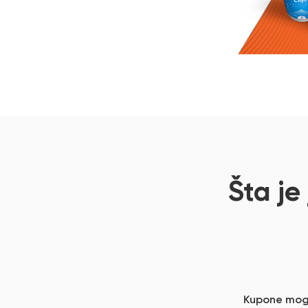
Šta je
Kupone mogu