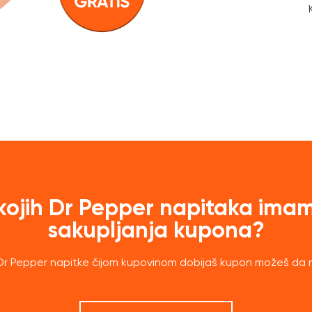
kojih Dr Pepper napitaka ima
sakupljanja kupona?
r Pepper napitke čijom kupovinom dobijaš kupon možeš da 