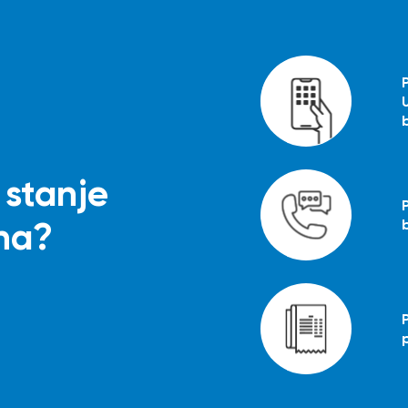
stanje
na?