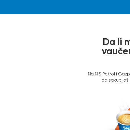
Da li
vaučer
Na NIS Petrol i Ga
da sakupljaš