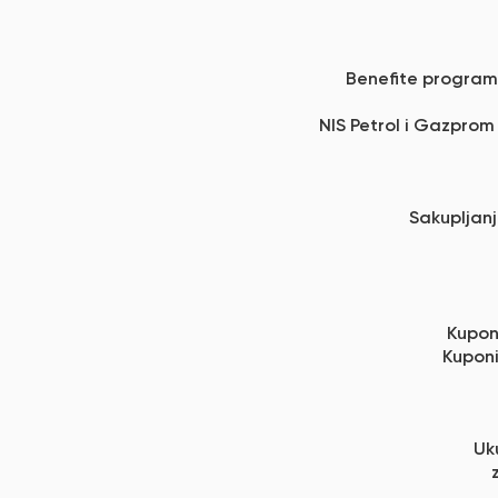
Benefite progra
NIS Petrol i Gazprom
Sakupljanj
Kuponi
Kuponi
Uk