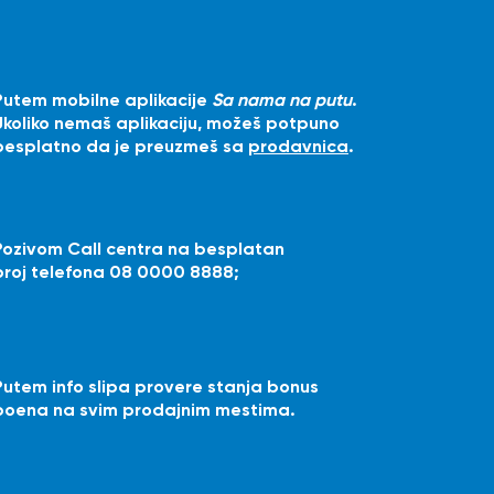
Putem mobilne aplikacije
Sa nama na putu
.
Ukoliko nemaš aplikaciju, možeš potpuno
besplatno da je preuzmeš sa
prodavnica
.
Pozivom Call centra na besplatan
broj telefona 08 0000 8888;
Putem info slipa provere stanja bonus
poena na svim prodajnim mestima.