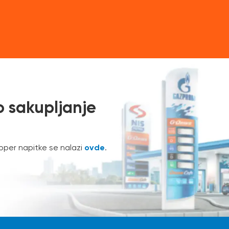
 sakupljanje
ovde
pper napitke se nalazi
.