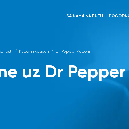
SA NAMA NA PUTU
POGODNO
dnosti
/
Kuponi i vaučeri
/
Dr Pepper Kuponi
ne uz Dr Pepper