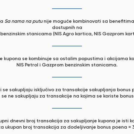
ma
Sa nama na putu
nije moguće kombinovati sa benefitim
dostupnih na
 benzinskim stanicama (NIS Agro kartica, NIS Gazprom kartic
e kupona se kombinuje sa ostalim popustima i akcijama ko
NIS Petrol i Gazprom benzinskim stanicama.
 se sakupljaju isključivo za transakcije sakupljanja bonus
 se ne sakupljaju za transakcije na kojima se koriste bonus
upni dnevni broj transakcija za sakupljanje kupona je isti ka
za ukupan broj transakcija za dodeljivanje bonus poena = 3