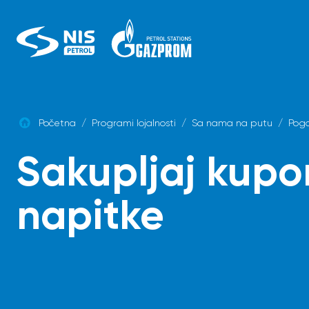
Skip
to
content
Početna
/
Programi lojalnosti
/
Sa nama na putu
/
Pogo
Sakupljaj kupo
napitke