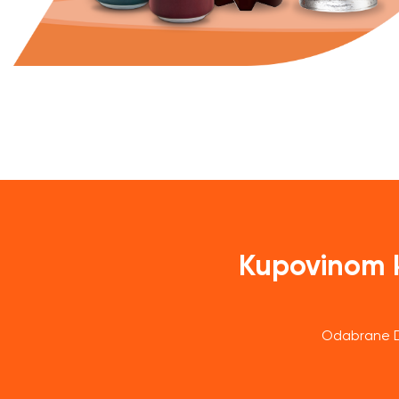
Kupovinom 
Odabrane D