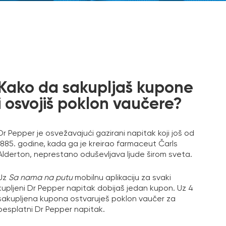
Kako da sakupljaš kupone
i osvojiš poklon vaučere?
Dr Pepper je osvežavajući gazirani napitak koji još od
1885. godine, kada ga je kreirao farmaceut Čarls
Alderton, neprestano oduševljava ljude širom sveta.
Uz
Sa nama na putu
mobilnu aplikaciju za svaki
kupljeni Dr Pepper napitak dobijaš jedan kupon. Uz 4
sakupljena kupona ostvaruješ poklon vaučer za
besplatni Dr Pepper napitak.