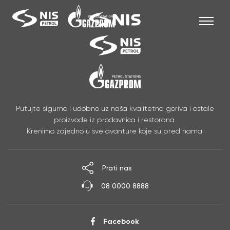
Skip
to
content
SRB
Putujte sigurno i udobno uz naša kvalitetna goriva i ostale
proizvode iz prodavnica i restorana.
Krenimo zajedno u sve avanture koje su pred nama.
Prati nas
08 0000 8888
Facebook