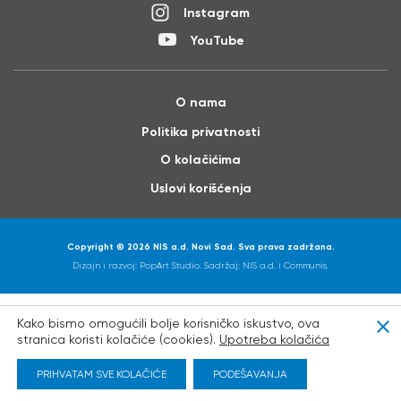
Instagram
YouTube
O nama
Politika privatnosti
O kolačićima
Uslovi korišćenja
Copyright © 2026 NIS a.d. Novi Sad. Sva prava zadržana.
Dizajn i razvoj:
PopArt Studio
. Sadržaj: NIS a.d. i
Communis
.
Kako bismo omogućili bolje korisničko iskustvo, ova
Clo
stranica koristi kolačiće (cookies).
Upotreba kolačića
PRIHVATAM SVE KOLAČIĆE
PODEŠAVANJA