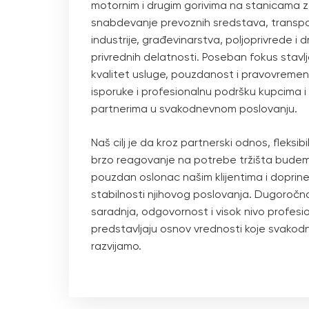
motornim i drugim gorivima na stanicama 
snabdevanje prevoznih sredstava, transpo
industrije, građevinarstva, poljoprivrede i d
privrednih delatnosti. Poseban fokus stav
kvalitet usluge, pouzdanost i pravovreme
isporuke i profesionalnu podršku kupcima i
partnerima u svakodnevnom poslovanju.
Naš cilj je da kroz partnerski odnos, fleksibi
brzo reagovanje na potrebe tržišta bude
pouzdan oslonac našim klijentima i dopri
stabilnosti njihovog poslovanja. Dugoročn
saradnja, odgovornost i visok nivo profesi
predstavljaju osnov vrednosti koje svako
razvijamo.