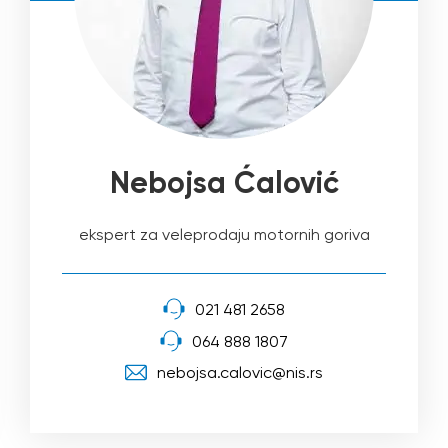
Nebojsa Ćalović
ekspert za veleprodaju motornih goriva
021 481 2658
064 888 1807
nebojsa.calovic@nis.rs