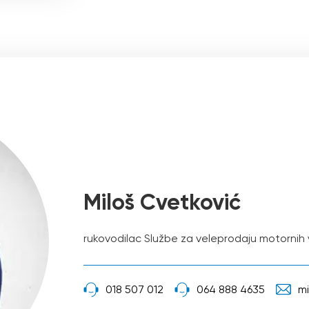
Miloš Cvetković
rukovodilac Službe za veleprodaju motornih 
018 507 012
064 888 4635
mi