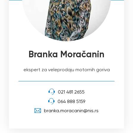
Branka Moračanin
ekspert za veleprodaju motornih goriva
021 481 2655
064 888 5159
branka.moracanin@nis.rs