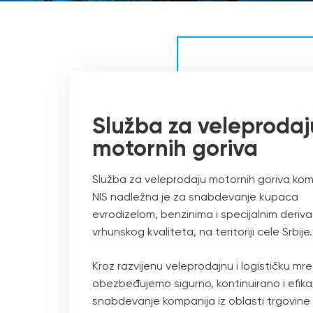
Služba za veleprodaj
motornih goriva
Služba za veleprodaju motornih goriva kom
NIS nadležna je za snabdevanje kupaca
evrodizelom, benzinima i specijalnim deriva
vrhunskog kvaliteta, na teritoriji cele Srbije.
Kroz razvijenu veleprodajnu i logističku mr
obezbeđujemo sigurno, kontinuirano i efik
snabdevanje kompanija iz oblasti trgovine