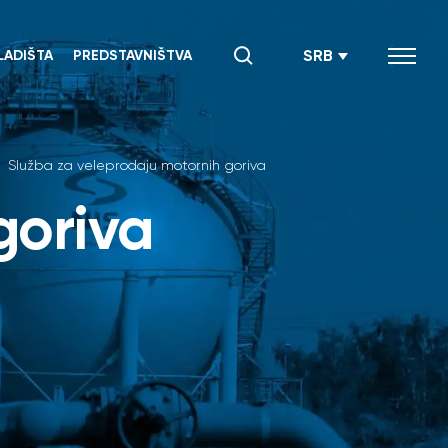
SRB
LADIŠTA
PREDSTAVNIŠTVA
ENG
СРБ
Služba za veleprodaju motornih goriva
goriva