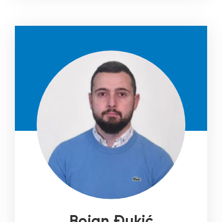
Bojan Ðukić