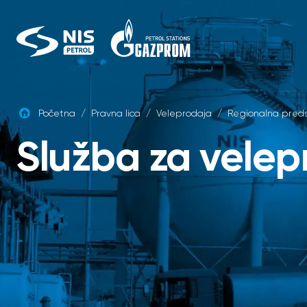
Skip
to
content
Početna
/
Pravna lica
/
Veleprodaja
/
Regionalna preds
Služba za velep