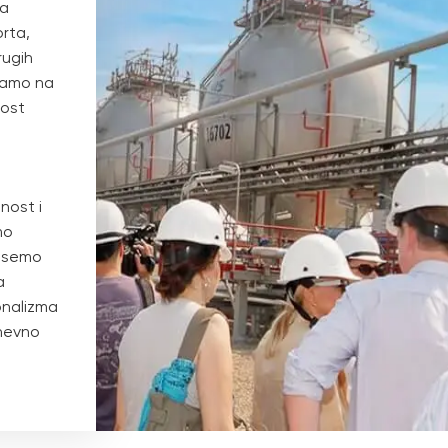
za
rta,
rugih
ljamo na
nost
lnost i
mo
nesemo
a
onalizma
dnevno