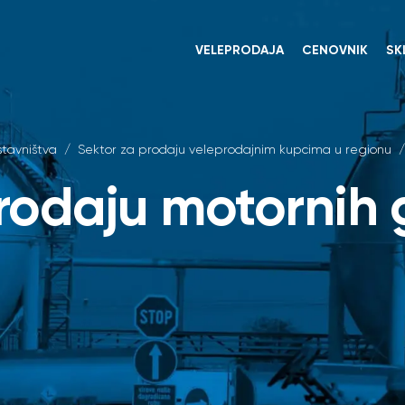
VELEPRODAJA
CENOVNIK
SK
tavništva
/
Sektor za prodaju veleprodajnim kupcima u regionu
/
rodaju motornih 