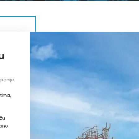
u
panije
tima,
ežu
asno