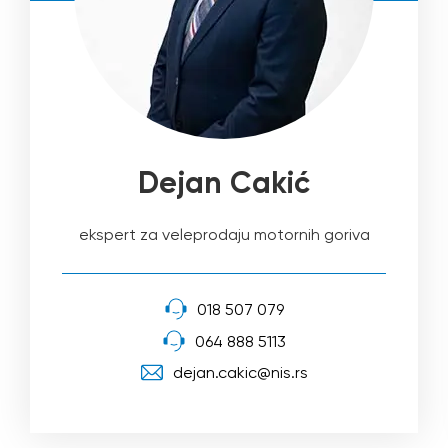
Dejan Cakić
ekspert za veleprodaju motornih goriva
018 507 079
064 888 5113
dejan.cakic@nis.rs