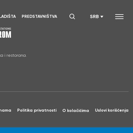
SRB
LADIŠTA
PREDSTAVNIŠTVA
a i restorana.
nama
Politika privatnosti
Uslovi korišćenja
O kolačićima