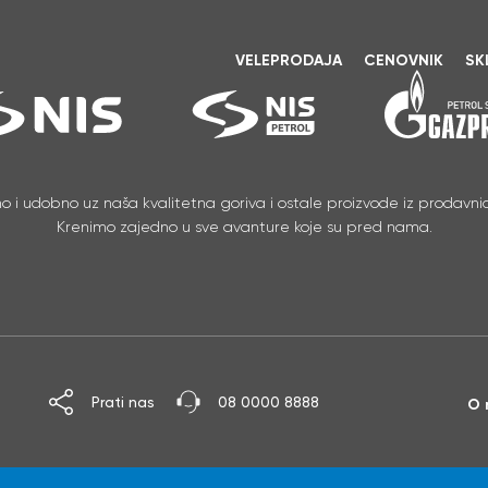
VELEPRODAJA
CENOVNIK
SK
no i udobno uz naša kvalitetna goriva i ostale proizvode iz prodavnic
Krenimo zajedno u sve avanture koje su pred nama.
Prati nas
08 0000 8888
O 