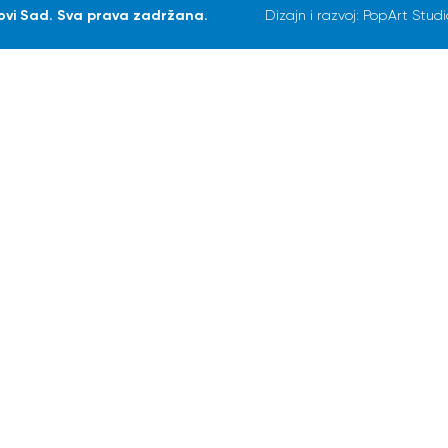
Novi Sad. Sva prava zadržana.
Dizajn i razvoj:
PopArt Studi